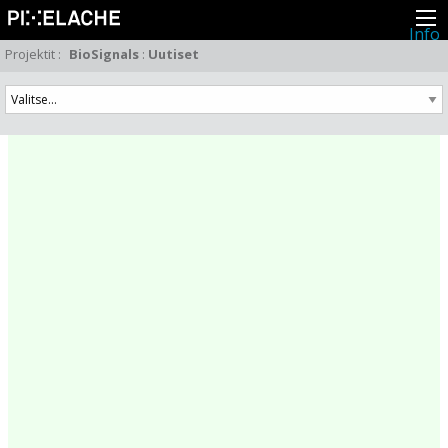
Info
Pikseliähkystä
Projektit
:
BioSignals
:
Uutiset
Viimeisimmät uutiset
Lehdistö
Toiminta
Tapahtumat
Projektit
Festivaali
Residenssit
Ihmiset
Jäsenet
Network
Kollegat
Arkisto
Kaikki julkaisut
Festivaalit
Vuosittainen arkisto
2026
2025
2024
2023
2022
2021
2020
2019
2018