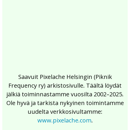
2017
2016
2015
2014
2013
2012
2011
2010
2009
2008
2007
2006
2005
2004
2003
2002
Saavuit Pixelache Helsingin (Piknik
Frequency ry) arkistosivulle. Täältä löydät
jälkiä toiminnastamme vuosilta 2002–2025.
Ole hyvä ja tarkista nykyinen toimintamme
uudelta verkkosivultamme:
www.pixelache.com
.