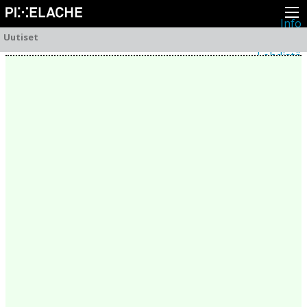
Info
Pikseliähkystä
Uutiset
Viimeisimmät uutiset
Lehdistö
Toiminta
Tapahtumat
Projektit
Festivaali
Residenssit
Ihmiset
Jäsenet
Network
Kollegat
Arkisto
Kaikki julkaisut
Festivaalit
Vuosittainen arkisto
2026
2025
2024
2023
2022
2021
2020
2019
2018