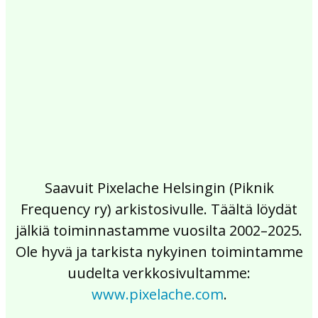
2017
2016
2015
2014
2013
2012
2011
2010
2009
2008
2007
2006
2005
2004
2003
2002
Saavuit Pixelache Helsingin (Piknik
Frequency ry) arkistosivulle. Täältä löydät
jälkiä toiminnastamme vuosilta 2002–2025.
Ole hyvä ja tarkista nykyinen toimintamme
uudelta verkkosivultamme:
www.pixelache.com
.