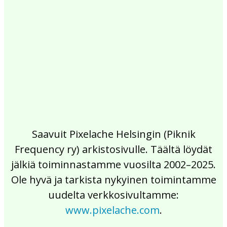
2017
2016
2015
2014
2013
2012
2011
2010
2009
2008
2007
2006
2005
2004
2003
2002
Saavuit Pixelache Helsingin (Piknik
Frequency ry) arkistosivulle. Täältä löydät
jälkiä toiminnastamme vuosilta 2002–2025.
Ole hyvä ja tarkista nykyinen toimintamme
uudelta verkkosivultamme:
www.pixelache.com
.