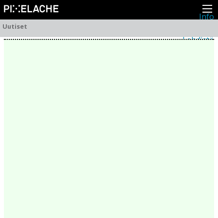
Info
Pikseliähkystä
Uutiset
Viimeisimmät uutiset
Lehdistö
Toiminta
Tapahtumat
Projektit
Festivaali
Residenssit
Ihmiset
Jäsenet
Network
Kollegat
Arkisto
Kaikki julkaisut
Festivaalit
Vuosittainen arkisto
2026
2025
2024
2023
2022
2021
2020
2019
2018