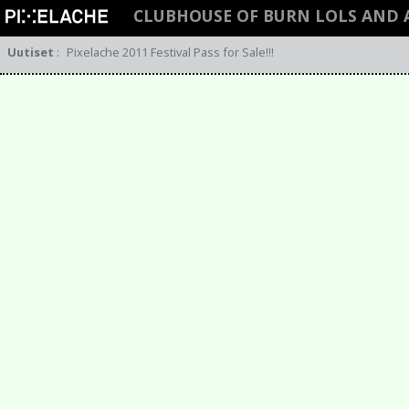
CLUBHOUSE OF BURN LOLS AND
Uutiset
:
Pixelache 2011 Festival Pass for Sale!!!