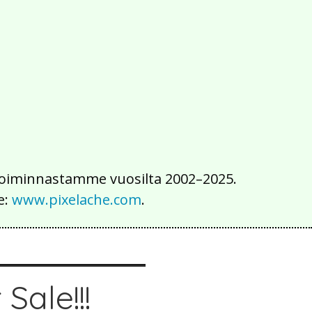
2016
2015
2014
2013
2012
2011
2010
2009
2008
2007
2006
2005
2004
2003
2002
iä toiminnastamme vuosilta 2002–2025.
e:
www.pixelache.com
.
Sale!!!