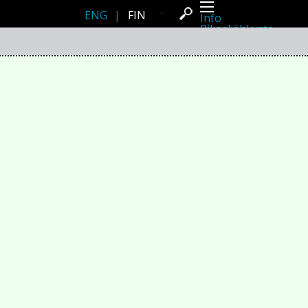
ENG
|
FIN
Info
Pikseliähkystä
Viimeisimmät uutiset
Lehdistö
Toiminta
Tapahtumat
Projektit
Festivaali
Residenssit
Ihmiset
Jäsenet
Network
Kollegat
Arkisto
Kaikki julkaisut
Festivaalit
Vuosittainen arkisto
2026
2025
2024
2023
2022
2021
2020
2019
2018
2017