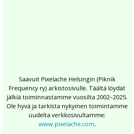
2017
2016
2015
2014
2013
2012
2011
2010
2009
2008
2007
2006
2005
2004
2003
2002
Saavuit Pixelache Helsingin (Piknik
Frequency ry) arkistosivulle. Täältä löydät
jälkiä toiminnastamme vuosilta 2002–2025.
Ole hyvä ja tarkista nykyinen toimintamme
uudelta verkkosivultamme:
www.pixelache.com
.