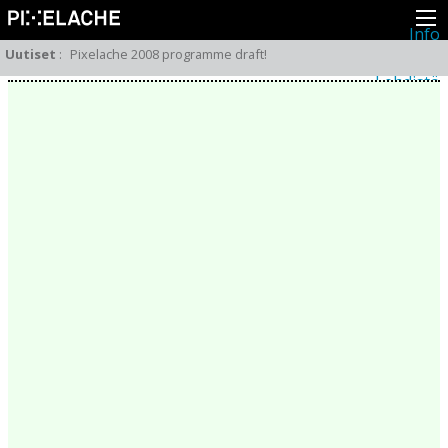
Info
Pikseliähkystä
Uutiset
:
Pixelache 2008 programme draft!
Viimeisimmät uutiset
Lehdistö
Toiminta
Tapahtumat
Projektit
Festivaali
Residenssit
Ihmiset
Jäsenet
Network
Kollegat
Arkisto
Kaikki julkaisut
Festivaalit
Vuosittainen arkisto
2026
2025
2024
2023
2022
2021
2020
2019
2018