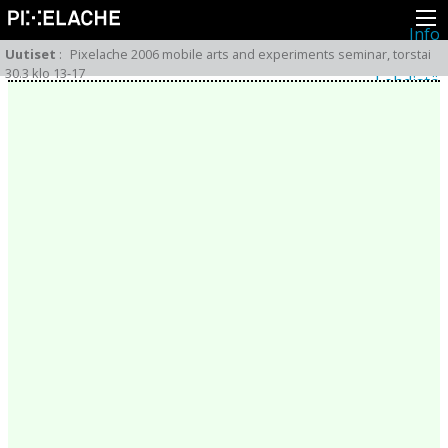
Info
Pikseliähkystä
Uutiset
:
Pixelache 2006 mobile arts and experiments seminar, torstai
Viimeisimmät uutiset
30.3 klo 13-17
Lehdistö
Toiminta
Tapahtumat
Projektit
Festivaali
Residenssit
Ihmiset
Jäsenet
Network
Kollegat
Arkisto
Kaikki julkaisut
Festivaalit
Vuosittainen arkisto
2026
2025
2024
2023
2022
2021
2020
2019
2018