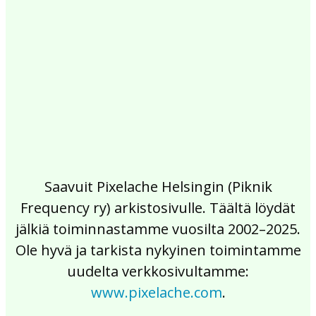
2017
2016
2015
2014
2013
2012
2011
2010
2009
2008
2007
2006
2005
2004
2003
2002
Saavuit Pixelache Helsingin (Piknik
Frequency ry) arkistosivulle. Täältä löydät
jälkiä toiminnastamme vuosilta 2002–2025.
Ole hyvä ja tarkista nykyinen toimintamme
uudelta verkkosivultamme:
www.pixelache.com
.