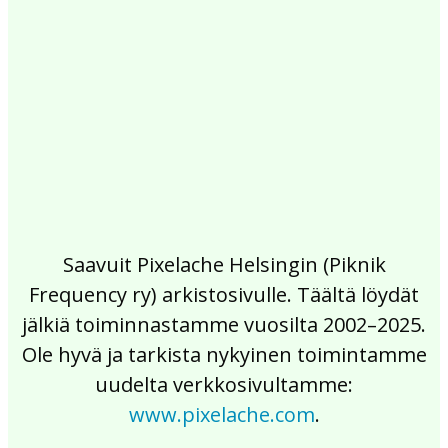
2017
2016
2015
2014
2013
2012
2011
2010
2009
2008
2007
2006
2005
2004
2003
2002
Saavuit Pixelache Helsingin (Piknik
Frequency ry) arkistosivulle. Täältä löydät
jälkiä toiminnastamme vuosilta 2002–2025.
Ole hyvä ja tarkista nykyinen toimintamme
uudelta verkkosivultamme:
www.pixelache.com
.