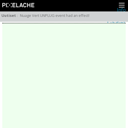
Info
Pikseliähkystä
Uutiset
:
Nuage Vert UNPLUG event had an effect!
Viimeisimmät uutiset
Lehdistö
Toiminta
Tapahtumat
Projektit
Festivaali
Residenssit
Ihmiset
Jäsenet
Network
Kollegat
Arkisto
Kaikki julkaisut
Festivaalit
Vuosittainen arkisto
2026
2025
2024
2023
2022
2021
2020
2019
2018