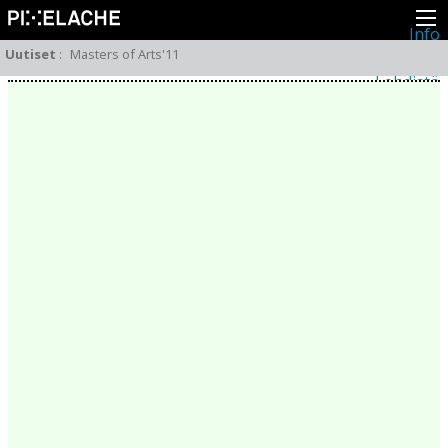
Info
Pikseliähkystä
Uutiset
:
Masters of Arts'11
Viimeisimmät uutiset
Lehdistö
Toiminta
Tapahtumat
Projektit
Festivaali
Residenssit
Ihmiset
Jäsenet
Network
Kollegat
Arkisto
Kaikki julkaisut
Festivaalit
Vuosittainen arkisto
2026
2025
2024
2023
2022
2021
2020
2019
2018