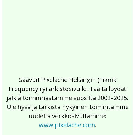
2017
2016
2015
2014
2013
2012
2011
2010
2009
2008
2007
2006
2005
2004
2003
2002
Saavuit Pixelache Helsingin (Piknik
Frequency ry) arkistosivulle. Täältä löydät
jälkiä toiminnastamme vuosilta 2002–2025.
Ole hyvä ja tarkista nykyinen toimintamme
uudelta verkkosivultamme:
www.pixelache.com
.