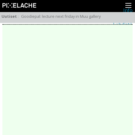
Info
Pikseliähkystä
Uutiset
:
Goodiepal: lecture next friday in Muu gallery
Viimeisimmät uutiset
Lehdistö
Toiminta
Tapahtumat
Projektit
Festivaali
Residenssit
Ihmiset
Jäsenet
Network
Kollegat
Arkisto
Kaikki julkaisut
Festivaalit
Vuosittainen arkisto
2026
2025
2024
2023
2022
2021
2020
2019
2018