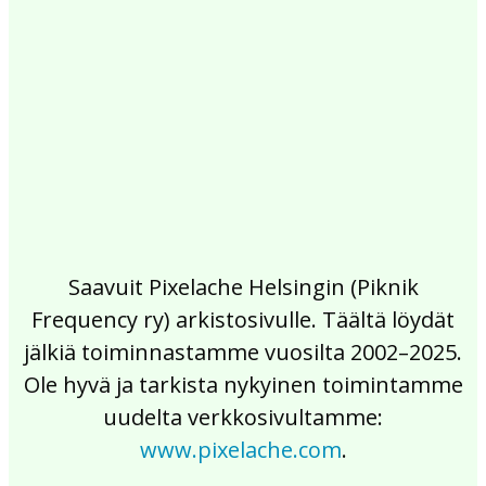
2017
2016
2015
2014
2013
2012
2011
2010
2009
2008
2007
2006
2005
2004
2003
2002
Saavuit Pixelache Helsingin (Piknik
Frequency ry) arkistosivulle. Täältä löydät
jälkiä toiminnastamme vuosilta 2002–2025.
Ole hyvä ja tarkista nykyinen toimintamme
uudelta verkkosivultamme:
www.pixelache.com
.