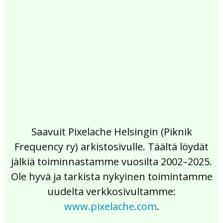
2017
2016
2015
2014
2013
2012
2011
2010
2009
2008
2007
2006
2005
2004
2003
2002
Saavuit Pixelache Helsingin (Piknik
Frequency ry) arkistosivulle. Täältä löydät
jälkiä toiminnastamme vuosilta 2002–2025.
Ole hyvä ja tarkista nykyinen toimintamme
uudelta verkkosivultamme:
www.pixelache.com
.