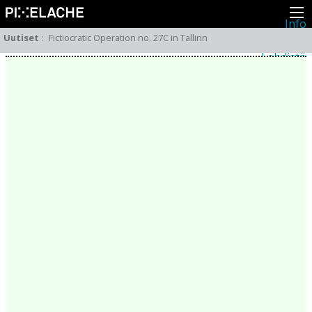
Info
Pikseliähkystä
Uutiset
:
Fictiocratic Operation no. 27C in Tallinn
Viimeisimmät uutiset
Lehdistö
Toiminta
Tapahtumat
Projektit
Festivaali
Residenssit
Ihmiset
Jäsenet
Network
Kollegat
Arkisto
Kaikki julkaisut
Festivaalit
Vuosittainen arkisto
2026
2025
2024
2023
2022
2021
2020
2019
2018