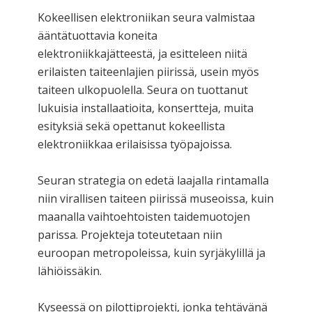
Kokeellisen elektroniikan seura valmistaa
ääntätuottavia koneita
elektroniikkajätteestä, ja esitteleen niitä
erilaisten taiteenlajien piirissä, usein myös
taiteen ulkopuolella. Seura on tuottanut
lukuisia installaatioita, konsertteja, muita
esityksiä sekä opettanut kokeellista
elektroniikkaa erilaisissa työpajoissa.
Seuran strategia on edetä laajalla rintamalla
niin virallisen taiteen piirissä museoissa, kuin
maanalla vaihtoehtoisten taidemuotojen
parissa. Projekteja toteutetaan niin
euroopan metropoleissa, kuin syrjäkylillä ja
lähiöissäkin.
Kyseessä on pilottiprojekti, jonka tehtävänä