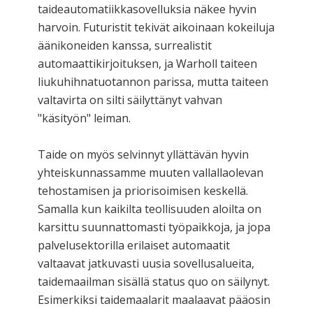
taideautomatiikkasovelluksia näkee hyvin
harvoin. Futuristit tekivät aikoinaan kokeiluja
äänikoneiden kanssa, surrealistit
automaattikirjoituksen, ja Warholl taiteen
liukuhihnatuotannon parissa, mutta taiteen
valtavirta on silti säilyttänyt vahvan
"käsityön" leiman.
Taide on myös selvinnyt yllättävän hyvin
yhteiskunnassamme muuten vallallaolevan
tehostamisen ja priorisoimisen keskellä.
Samalla kun kaikilta teollisuuden aloilta on
karsittu suunnattomasti työpaikkoja, ja jopa
palvelusektorilla erilaiset automaatit
valtaavat jatkuvasti uusia sovellusalueita,
taidemaailman sisällä status quo on säilynyt.
Esimerkiksi taidemaalarit maalaavat pääosin