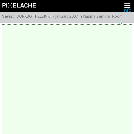
Info
About
News
:
DORKBOT HELSINKI, 7 January 2007 in Kiasma Seminar Room
Latest news
Press
Activities
Events
Projects
Festival
Residencies
People
Members
Network
Collaborators
Archive
All posts
Festivals
Yearly archive
2026
2025
2024
2023
2022
2021
2020
2019
2018