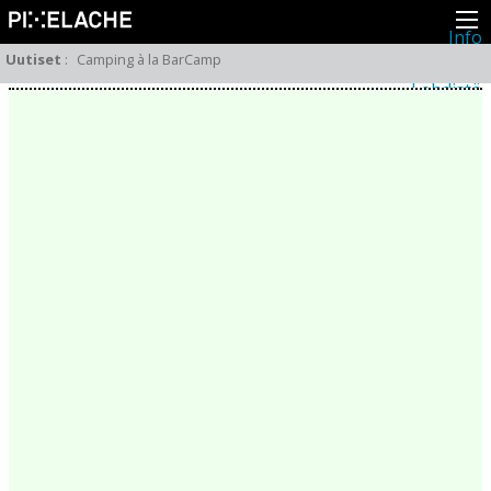
Info
Pikseliähkystä
Uutiset
:
Camping à la BarCamp
Viimeisimmät uutiset
Lehdistö
Toiminta
Tapahtumat
Projektit
Festivaali
Residenssit
Ihmiset
Jäsenet
Network
Kollegat
Arkisto
Kaikki julkaisut
Festivaalit
Vuosittainen arkisto
2026
2025
2024
2023
2022
2021
2020
2019
2018