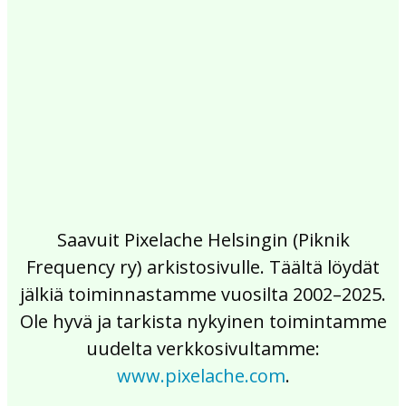
2017
2016
2015
2014
2013
2012
2011
2010
2009
2008
2007
2006
2005
2004
2003
2002
Saavuit Pixelache Helsingin (Piknik
Frequency ry) arkistosivulle. Täältä löydät
jälkiä toiminnastamme vuosilta 2002–2025.
Ole hyvä ja tarkista nykyinen toimintamme
uudelta verkkosivultamme:
www.pixelache.com
.