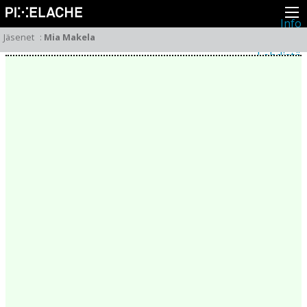
Info
Pikseliähkystä
Jäsenet
:
Mia Makela
Viimeisimmät uutiset
Lehdistö
Toiminta
Tapahtumat
Projektit
Festivaali
Residenssit
Ihmiset
Jäsenet
Network
Kollegat
Arkisto
Kaikki julkaisut
Festivaalit
Vuosittainen arkisto
2026
2025
2024
2023
2022
2021
2020
2019
2018