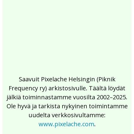
2017
2016
2015
2014
2013
2012
2011
2010
2009
2008
2007
2006
2005
2004
2003
2002
Saavuit Pixelache Helsingin (Piknik
Frequency ry) arkistosivulle. Täältä löydät
jälkiä toiminnastamme vuosilta 2002–2025.
Ole hyvä ja tarkista nykyinen toimintamme
uudelta verkkosivultamme:
www.pixelache.com
.