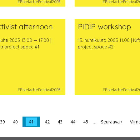
#PixelacheFestival2005
#PixelacheFestival2
tivist afternoon
PiDiP workshop
huhti 2005 13:00 — 17:00 |
15. huhtikuuta 2005 11.00 | Nif
ca project space #1
project space #2
#PixelacheFestival2005
#PixelacheFestival2
39
40
41
42
43
44
45
…
Seuraava ›
Viim