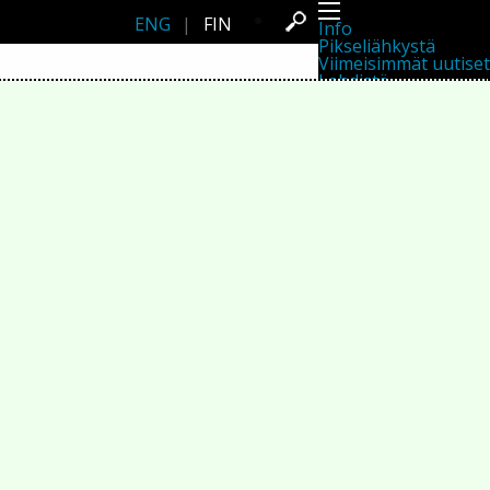
ENG
|
FIN
Info
Pikseliähkystä
Viimeisimmät uutiset
Lehdistö
Toiminta
Tapahtumat
Projektit
Festivaali
Residenssit
Ihmiset
Jäsenet
Network
Kollegat
Arkisto
Kaikki julkaisut
Festivaalit
Vuosittainen arkisto
2026
2025
2024
2023
2022
2021
2020
2019
2018
2017