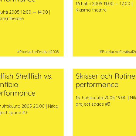
16 huhti 2005 11:00 — 12:00 |
Kiasma theatre
huhti 2005 12:00 — 14:00 |
sma theatre
#PixelacheFestival2005
#PixelacheFestival2
lfish Shellfish vs.
Skisser och Rutine
mfibio
performance
erformance
15. huhtikuuta 2005 19.00 | Ni
project space #3
 huhtikuuta 2005 20.00 | Nifca
ject space #3