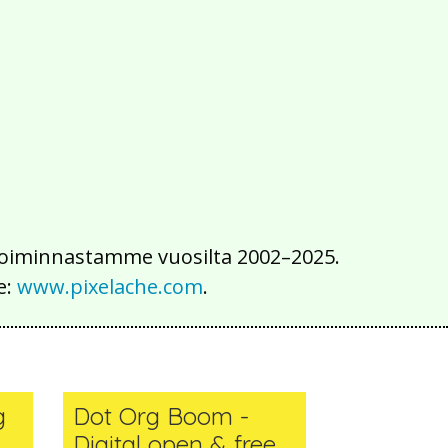
2016
2015
2014
2013
2012
2011
2010
2009
2008
2007
2006
2005
2004
2003
2002
iä toiminnastamme vuosilta 2002–2025.
e:
www.pixelache.com
.
g
Dot Org Boom -
Digital open & free