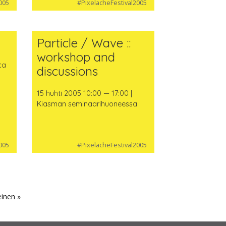
005
#PixelacheFestival2005
Particle / Wave ::
workshop and
ca
discussions
15 huhti 2005 10:00 — 17:00 |
Kiasman seminaarihuoneessa
005
#PixelacheFestival2005
einen »