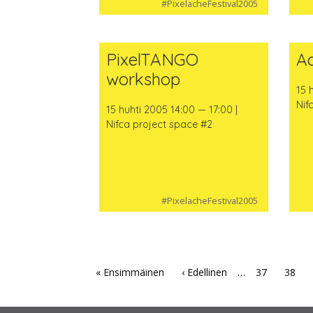
#PixelacheFestival2005
PixelTANGO
Ac
workshop
15 
Nif
15 huhti 2005 14:00 — 17:00 |
Nifca project space #2
#PixelacheFestival2005
« Ensimmäinen
‹ Edellinen
…
37
38