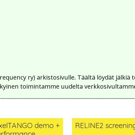
Frequency ry) arkistosivulle. Täältä löydät jälk
 nykyinen toimintamme uudelta verkkosivultamm
ixelTANGO demo +
RELINE2 screenin
erformance