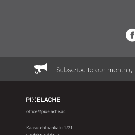
Subscribe to our monthly 
office@pixelache.ac
Kaasutehtaankatu 1/21