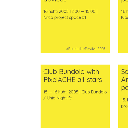
16 huhti 2005 12:00 — 15:00 |
16 
Nifca project space #1
Kia
#PixelacheFestival2005
Club Bundolo with
Se
PixelACHE all-stars
A
p
15 — 16 huhti 2005 | Club Bundalo
/ Uniq Nightlife
15.
pro