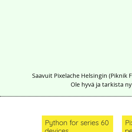
Saavuit Pixelache Helsingin (Piknik 
Ole hyvä ja tarkista
Python for series 60
P
devices
p