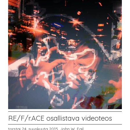
RE/F/r.ACE osallistava videoteos
torstai 24. syyskuuta 2015,
John W. Fail