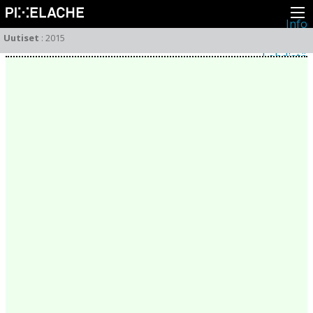
Info
Pikseliähkystä
Uutiset
:
2015
Viimeisimmät uutiset
Lehdistö
Toiminta
Tapahtumat
Projektit
Festivaali
Residenssit
Ihmiset
Jäsenet
Network
Kollegat
Arkisto
Kaikki julkaisut
Festivaalit
Vuosittainen arkisto
2026
2025
2024
2023
2022
2021
2020
2019
2018