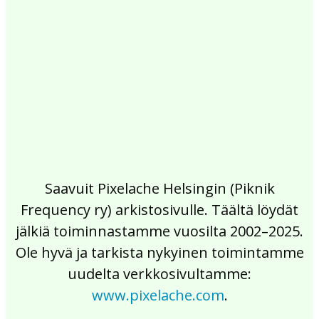
2017
2016
2015
2014
2013
2012
2011
2010
2009
2008
2007
2006
2005
2004
2003
2002
Saavuit Pixelache Helsingin (Piknik
Frequency ry) arkistosivulle. Täältä löydät
jälkiä toiminnastamme vuosilta 2002–2025.
Ole hyvä ja tarkista nykyinen toimintamme
uudelta verkkosivultamme:
www.pixelache.com
.