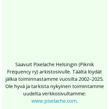
2017
2016
2015
2014
2013
2012
2011
2010
2009
2008
2007
2006
2005
2004
2003
2002
Saavuit Pixelache Helsingin (Piknik
Frequency ry) arkistosivulle. Täältä löydät
jälkiä toiminnastamme vuosilta 2002–2025.
Ole hyvä ja tarkista nykyinen toimintamme
uudelta verkkosivultamme:
www.pixelache.com
.