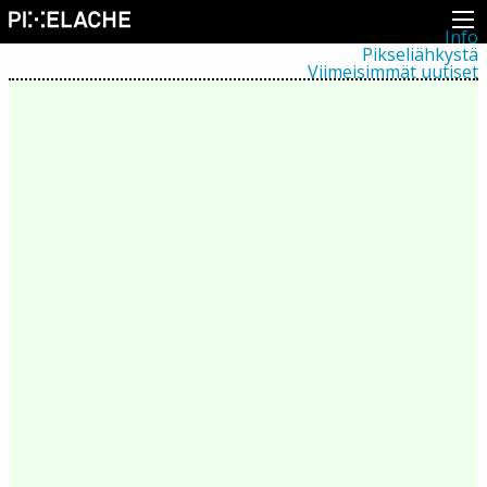
Info
Pikseliähkystä
Viimeisimmät uutiset
Lehdistö
Toiminta
Tapahtumat
Projektit
Festivaali
Residenssit
Ihmiset
Jäsenet
Network
Kollegat
Arkisto
Kaikki julkaisut
Festivaalit
Vuosittainen arkisto
2026
2025
2024
2023
2022
2021
2020
2019
2018