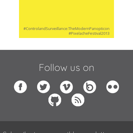
#ControlandSurveillance:TheModernPanopticon
#PixelacheFestival2013
Follow us on