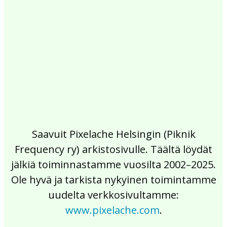
2017
2016
2015
2014
2013
2012
2011
2010
2009
2008
2007
2006
2005
2004
2003
2002
Saavuit Pixelache Helsingin (Piknik
Frequency ry) arkistosivulle. Täältä löydät
jälkiä toiminnastamme vuosilta 2002–2025.
Ole hyvä ja tarkista nykyinen toimintamme
uudelta verkkosivultamme:
www.pixelache.com
.