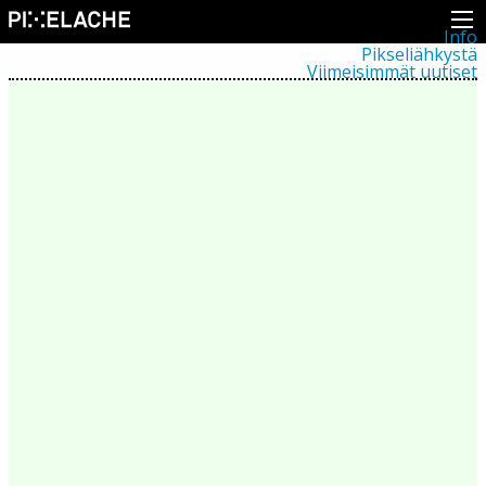
Info
Pikseliähkystä
Viimeisimmät uutiset
Lehdistö
Toiminta
Tapahtumat
Projektit
Festivaali
Residenssit
Ihmiset
Jäsenet
Network
Kollegat
Arkisto
Kaikki julkaisut
Festivaalit
Vuosittainen arkisto
2026
2025
2024
2023
2022
2021
2020
2019
2018