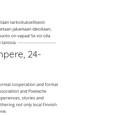
tään tarkoituksellisesti
stetaan jakamaan ideoitaan,
oto on vapaa! Se voi olla
nssia. -------------------------
pere, 24-
nformal cooperation and formal
Association and Pixelache
experiences, stories and
athering not only local Finnish
ene.