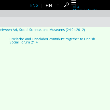
ENG
|
FIN
Info
Pikseliähkystä
Viimeisimmät uutiset
Lehdistö
Toiminta
Tapahtumat
Projektit
 between Art, Social Science, and Museums (24.04.2012)
Festivaali
Residenssit
Pixelache and Linnalabor contribute together to Finnish
Ihmiset
Social Forum 21.4.
Jäsenet
Network
Kollegat
Arkisto
Kaikki julkaisut
Festivaalit
Vuosittainen arkisto
2026
2025
2024
2023
2022
2021
2020
2019
2018
2017