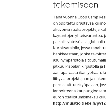
tekemiseen
Tänä vuonna Coop Camp keski
on osoitettu orastavaa kiinno
aktivoivia ruokaprojekteja ko
käytäntöjen yhteisvarantoa, jo
paikallisyhteisöjä ja globaali
Kurpitsatalolla, jossa tapah
hankkeestaan, jonka tavoittee
asuinympäristöjä sitoutumalla
jatkuu Pispalan kirjastolla ja
aamupäivästä iltamyöhään, ku
liittyviä projektejaan ja näk
permakulttuurityöpajaan, joss
lannoitteena kaupunginosata
euron osallistumismaksu kulu
http://muistio.tieke.fi/pv