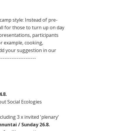
amp style: Instead of pre-
ll for those to turn up on day
 presentations, participants
for example, cooking,
dd your suggestion in our
------------------
4.8.
ut Social Ecologies
luding 3 x invited 'plenary'
nnuntai / Sunday 26.8.