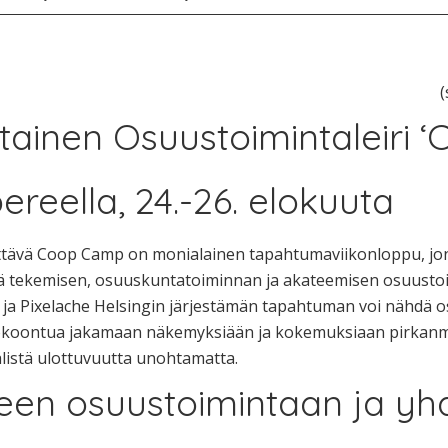
(
tainen Osuustoimintaleiri 
reella, 24.-26. elokuuta
tettävä Coop Camp on monialainen tapahtumaviikonloppu, jo
ä tekemisen, osuuskuntatoiminnan ja akateemisen osuustoi
 ja Pixelache Helsingin järjestämän tapahtuman voi nähdä o
 kokoontua jakamaan näkemyksiään ja kokemuksiaan pirkanma
listä ulottuvuutta unohtamatta.
een osuustoimintaan ja yh