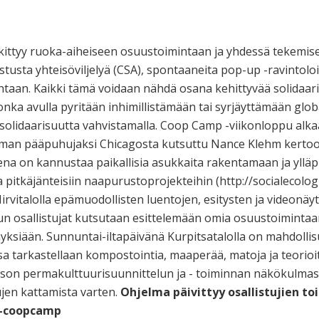
ttyy ruoka-aiheiseen osuustoimintaan ja yhdessä tekemise
stusta yhteisöviljelyä (CSA), spontaaneita pop-up -ravintolo
htaan. Kaikki tämä voidaan nähdä osana kehittyvää solidaar
nka avulla pyritään inhimillistämään tai syrjäyttämään globa
a solidaarisuutta vahvistamalla. Coop Camp -viikonloppu alka
tuman pääpuhujaksi Chicagosta kutsuttu Nance Klehm kertoo 
na on kannustaa paikallisia asukkaita rakentamaan ja ylläpi
 pitkäjänteisiin naapurustoprojekteihin (http://socialecolog
 Hirvitalolla epämuodollisten luentojen, esitysten ja videonä
n osallistujat kutsutaan esittelemään omia osuustoimintaa
emyksiään. Sunnuntai-iltapäivänä Kurpitsatalolla on mahdolli
a tarkastellaan kompostointia, maaperää, matoja ja teorioi
son permakulttuurisuunnittelun ja - toiminnan näkökulmas
jen kattamista varten.
Ohjelma päivittyy osallistujien to
12-coopcamp