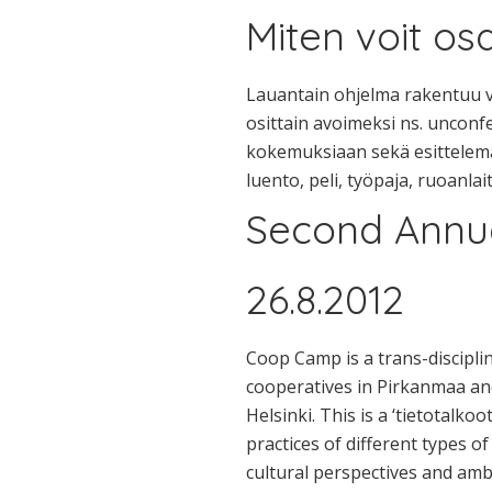
Miten voit os
Lauantain ohjelma rakentuu va
osittain avoimeksi ns. unconf
kokemuksiaan sekä esittelemä
luento, peli, työpaja, ruoanlait
Second Annua
26.8.2012
Coop Camp is a trans-discipli
cooperatives in Pirkanmaa and 
Helsinki. This is a ‘tietotalk
practices of different types o
cultural perspectives and amb