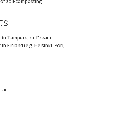
 of soil/composting
ts
k in Tampere, or Dream
 Finland (e.g. Helsinki, Pori,
e.ac