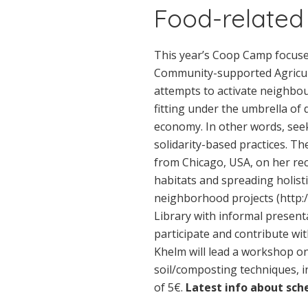
Food-related
This year’s Coop Camp focuses
Community-supported Agricult
attempts to activate neighbour
fitting under the umbrella of 
economy. In other words, seek
solidarity-based practices. T
from Chicago, USA, on her rece
habitats and spreading holisti
neighborhood projects (http:/
Library with informal presenta
participate and contribute w
Khelm will lead a workshop on 
soil/composting techniques, 
of 5€.
Latest info about sch