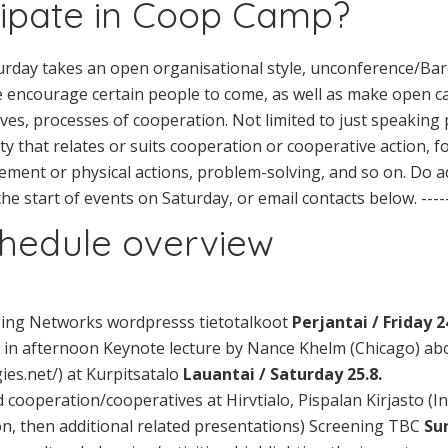
cipate in Coop Camp?
day takes an open organisational style, unconference/Barc
we encourage certain people to come, as well as make open ca
ives, processes of cooperation. Not limited to just speaking
ty that relates or suits cooperation or cooperative action, 
ment or physical actions, problem-solving, and so on. Do a
the start of events on Saturday, or email contacts below. -------
hedule overview
ing Networks wordpresss tietotalkoot
Perjantai / Friday 2
a in afternoon Keynote lecture by Nance Khelm (Chicago) abo
gies.net/) at Kurpitsatalo
Lauantai / Saturday 25.8.
ooperation/cooperatives at Hirvtialo, Pispalan Kirjasto (Inc
ion, then additional related presentations) Screening TBC
Su