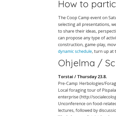
How to parti
The Coop Camp event on Satur
selecting all presentations, 
to share their ideas, perspect
can propose any type of activi
construction, game-play, move
dynamic schedule
, turn up at 
Ohjelma / Sc
Torstai / Thursday 23.8.
Pre-Camp: Herbologies/Forag
Local foraging tour of Pispal
enterprise (http://socialecolo
Unconference on food-related c
lectures, followed by discuss