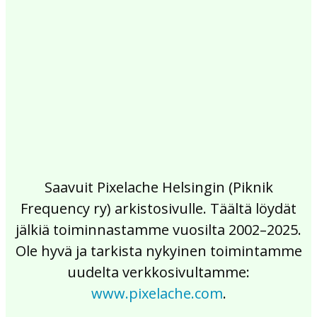
2017
2016
2015
2014
2013
2012
2011
2010
2009
2008
2007
2006
2005
2004
2003
2002
Saavuit Pixelache Helsingin (Piknik
Frequency ry) arkistosivulle. Täältä löydät
jälkiä toiminnastamme vuosilta 2002–2025.
Ole hyvä ja tarkista nykyinen toimintamme
uudelta verkkosivultamme:
www.pixelache.com
.