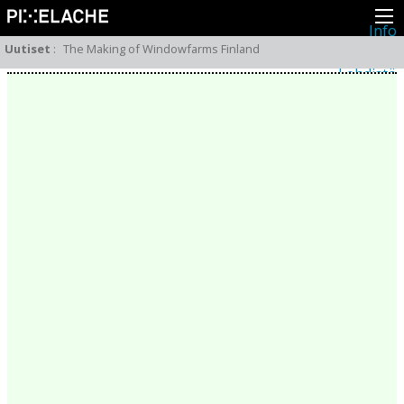
Info
Pikseliähkystä
Uutiset
:
The Making of Windowfarms Finland
Viimeisimmät uutiset
Lehdistö
Toiminta
Tapahtumat
Projektit
Festivaali
Residenssit
Ihmiset
Jäsenet
Network
Kollegat
Arkisto
Kaikki julkaisut
Festivaalit
Vuosittainen arkisto
2026
2025
2024
2023
2022
2021
2020
2019
2018