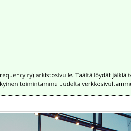
Frequency ry) arkistosivulle. Täältä löydät jälk
 nykyinen toimintamme uudelta verkkosivultamm