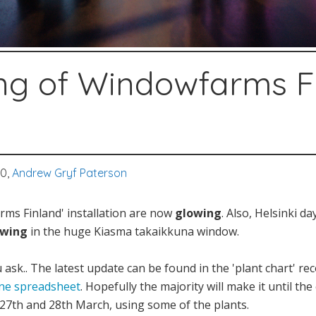
ng of Windowfarms F
10,
Andrew Gryf Paterson
rms Finland' installation are now
glowing
. Also, Helsinki d
owing
in the huge Kiasma takaikkuna window.
 ask.. The latest update can be found in the 'plant chart' re
ine spreadsheet
. Hopefully the majority will make it until t
27th and 28th March, using some of the plants.