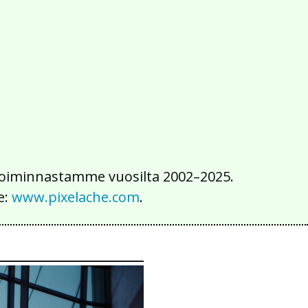
2016
2015
2014
2013
2012
2011
2010
2009
2008
2007
2006
2005
2004
2003
2002
iä toiminnastamme vuosilta 2002–2025.
e:
www.pixelache.com
.