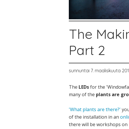
The Maki
Part 2
sunnuntai 7. maaliskuuta 20
The
LEDs
for the 'Windowfa
many of the
plants are gr
'What plants are there?'
you
of the installation in an
onl
there will be workshops on 