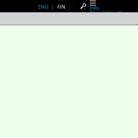
ENG
|
FIN
Info
Pikseliähkystä
Viimeisimmät uutiset
Lehdistö
Toiminta
Tapahtumat
Projektit
Festivaali
Residenssit
Ihmiset
Jäsenet
Network
Kollegat
Arkisto
Kaikki julkaisut
Festivaalit
Vuosittainen arkisto
2026
2025
2024
2023
2022
2021
2020
2019
2018
2017