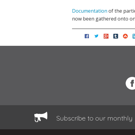
Documentation
of the parti
now been gathered onto o
Subscribe to our monthly 