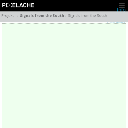
Info
Pikseliähkystä
Projekti
:
Signals from the South
:
Signals from the South
Viimeisimmät uutiset
Lehdistö
Toiminta
Tapahtumat
Projektit
Festivaali
Residenssit
Ihmiset
Jäsenet
Network
Kollegat
Arkisto
Kaikki julkaisut
Festivaalit
Vuosittainen arkisto
2026
2025
2024
2023
2022
2021
2020
2019
2018