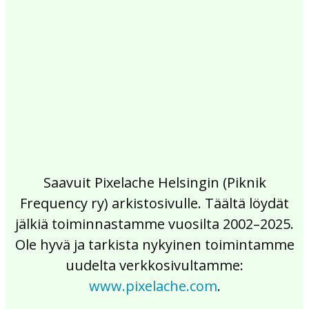
2017
2016
2015
2014
2013
2012
2011
2010
2009
2008
2007
2006
2005
2004
2003
2002
Saavuit Pixelache Helsingin (Piknik
Frequency ry) arkistosivulle. Täältä löydät
jälkiä toiminnastamme vuosilta 2002–2025.
Ole hyvä ja tarkista nykyinen toimintamme
uudelta verkkosivultamme:
www.pixelache.com
.