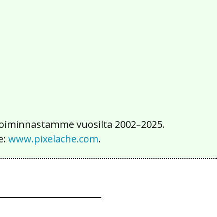
2016
2015
2014
2013
2012
2011
2010
2009
2008
2007
2006
2005
2004
2003
2002
iä toiminnastamme vuosilta 2002–2025.
e:
www.pixelache.com
.