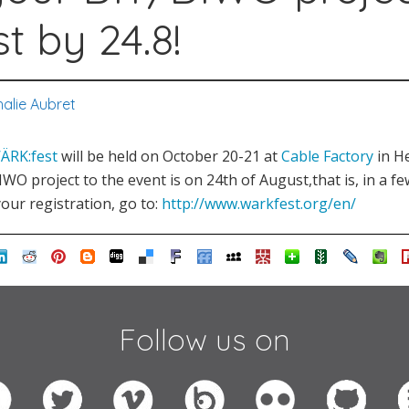
 by 24.8!
alie Aubret
ÄRK:fest
will be held on October 20-21 at
Cable Factory
in He
WO project to the event is on 24th of August,that is, in a f
our registration, go to:
http://www.warkfest.org/en/
Follow us on