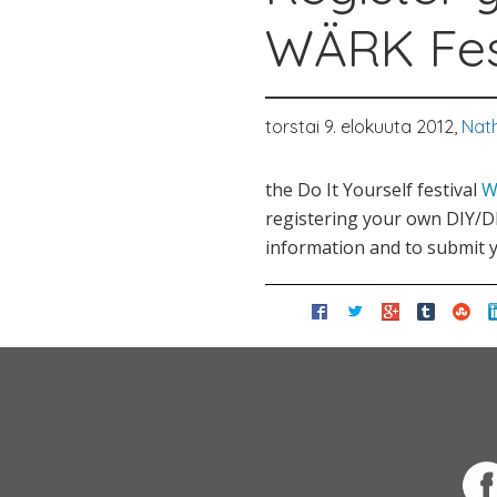
WÄRK Fest
torstai 9. elokuuta 2012,
Nath
the Do It Yourself festival
W
registering your own DIY/DI
information and to submit y