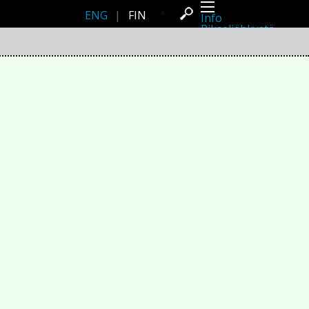
ENG
|
FIN
Info
Pikseliähkystä
Viimeisimmät uutiset
Lehdistö
Toiminta
Tapahtumat
Projektit
Festivaali
Residenssit
Ihmiset
Jäsenet
Network
Kollegat
Arkisto
Kaikki julkaisut
Festivaalit
Vuosittainen arkisto
2026
2025
2024
2023
2022
2021
2020
2019
2018
2017