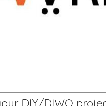
your DIY/DIWO projec