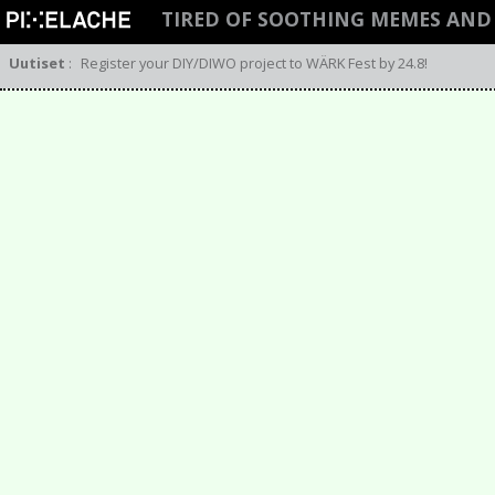
TIRED OF SOOTHING MEMES AND 
Uutiset
:
Register your DIY/DIWO project to WÄRK Fest by 24.8!