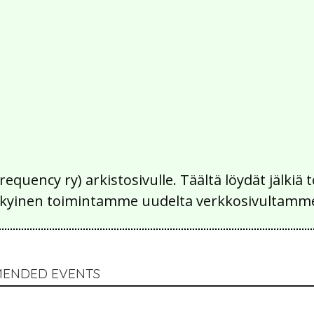
Frequency ry) arkistosivulle. Täältä löydät jälk
 nykyinen toimintamme uudelta verkkosivultamm
MENDED EVENTS