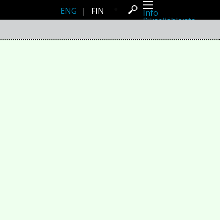
ENG
|
FIN
Info
Pikseliähkystä
Viimeisimmät uutiset
Lehdistö
Toiminta
Tapahtumat
Projektit
Festivaali
Residenssit
Ihmiset
Jäsenet
Network
Kollegat
Arkisto
Kaikki julkaisut
Festivaalit
Vuosittainen arkisto
2026
2025
2024
2023
2022
2021
2020
2019
2018
2017