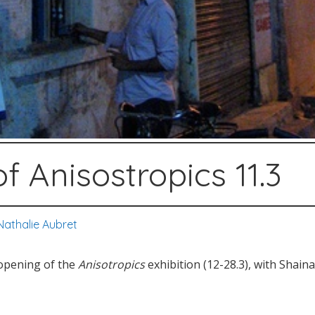
f Anisostropics 11.3
Nathalie Aubret
opening of the
Anisotropics
exhibition (12-28.3), with Shai