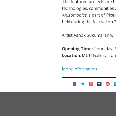
The featured projects are b
technologies, communities a
Anisotropics
is part of Pix
held during the festival on 2
Artist Ashok Sukumaran will
Opening Time:
Thursday, 
Location
: MUU Gallery, Lön
More information