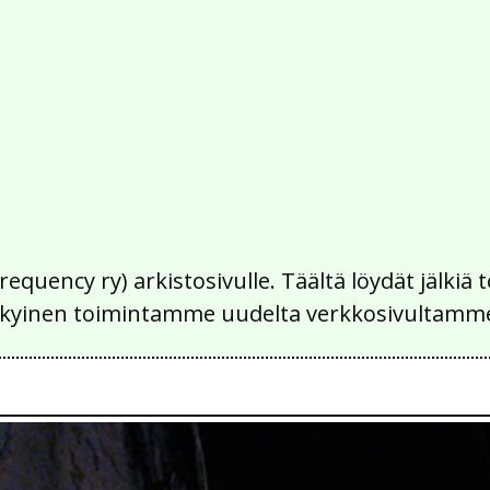
Frequency ry) arkistosivulle. Täältä löydät jälk
 nykyinen toimintamme uudelta verkkosivultamm