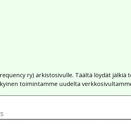
Frequency ry) arkistosivulle. Täältä löydät jälk
 nykyinen toimintamme uudelta verkkosivultamm
S