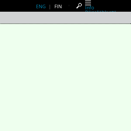
ENG
|
FIN
Info
Pikseliähkystä
Viimeisimmät uutiset
Lehdistö
Toiminta
Tapahtumat
Projektit
Festivaali
Residenssit
Ihmiset
Jäsenet
Network
Kollegat
Arkisto
Kaikki julkaisut
Festivaalit
Vuosittainen arkisto
2026
2025
2024
2023
2022
2021
2020
2019
2018
2017