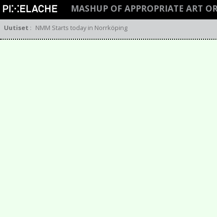
MASHUP OF APPROPRIATE ART O
Uutiset
:
NMM Starts today in Norrköping