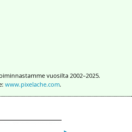
2016
2015
2014
2013
2012
2011
2010
2009
2008
2007
2006
2005
2004
2003
2002
iä toiminnastamme vuosilta 2002–2025.
e:
www.pixelache.com
.