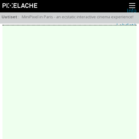
Info
Pikseliähkystä
Uutiset
:
MiniPixel in Paris - an ecstatic interactive cinema experience!
Viimeisimmät uutiset
Lehdistö
Toiminta
Tapahtumat
Projektit
Festivaali
Residenssit
Ihmiset
Jäsenet
Network
Kollegat
Arkisto
Kaikki julkaisut
Festivaalit
Vuosittainen arkisto
2026
2025
2024
2023
2022
2021
2020
2019
2018