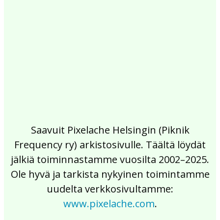
2017
2016
2015
2014
2013
2012
2011
2010
2009
2008
2007
2006
2005
2004
2003
2002
Saavuit Pixelache Helsingin (Piknik
Frequency ry) arkistosivulle. Täältä löydät
jälkiä toiminnastamme vuosilta 2002–2025.
Ole hyvä ja tarkista nykyinen toimintamme
uudelta verkkosivultamme:
www.pixelache.com
.