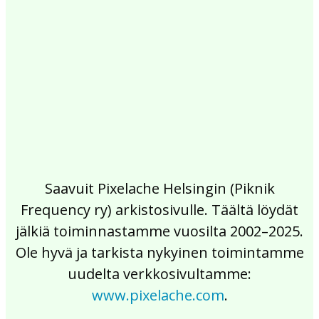
2017
2016
2015
2014
2013
2012
2011
2010
2009
2008
2007
2006
2005
2004
2003
2002
Saavuit Pixelache Helsingin (Piknik
Frequency ry) arkistosivulle. Täältä löydät
jälkiä toiminnastamme vuosilta 2002–2025.
Ole hyvä ja tarkista nykyinen toimintamme
uudelta verkkosivultamme:
www.pixelache.com
.