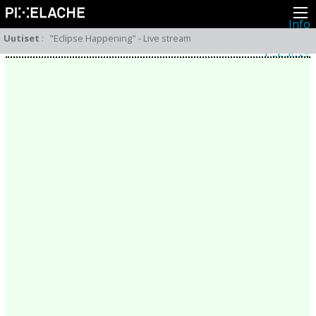
Info
Pikseliähkystä
Uutiset
:
"Eclipse Happening" - Live stream
Viimeisimmät uutiset
Lehdistö
Toiminta
Tapahtumat
Projektit
Festivaali
Residenssit
Ihmiset
Jäsenet
Network
Kollegat
Arkisto
Kaikki julkaisut
Festivaalit
Vuosittainen arkisto
2026
2025
2024
2023
2022
2021
2020
2019
2018