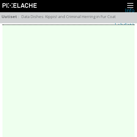
Info
Pikseliähkystä
Uutiset
:
Data Dishes: Kippis! and Criminal Herring in Fur Coat
Viimeisimmät uutiset
Lehdistö
Toiminta
Tapahtumat
Projektit
Festivaali
Residenssit
Ihmiset
Jäsenet
Network
Kollegat
Arkisto
Kaikki julkaisut
Festivaalit
Vuosittainen arkisto
2026
2025
2024
2023
2022
2021
2020
2019
2018