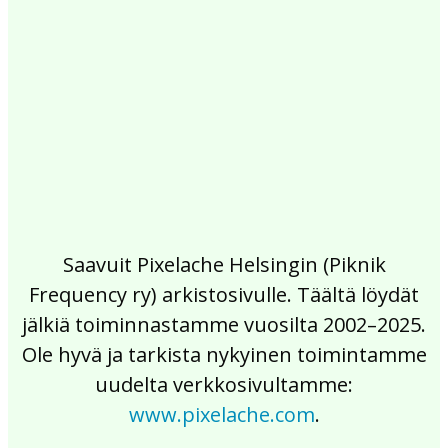
2017
2016
2015
2014
2013
2012
2011
2010
2009
2008
2007
2006
2005
2004
2003
2002
Saavuit Pixelache Helsingin (Piknik
Frequency ry) arkistosivulle. Täältä löydät
jälkiä toiminnastamme vuosilta 2002–2025.
Ole hyvä ja tarkista nykyinen toimintamme
uudelta verkkosivultamme:
www.pixelache.com
.