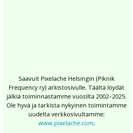
2017
2016
2015
2014
2013
2012
2011
2010
2009
2008
2007
2006
2005
2004
2003
2002
Saavuit Pixelache Helsingin (Piknik
Frequency ry) arkistosivulle. Täältä löydät
jälkiä toiminnastamme vuosilta 2002–2025.
Ole hyvä ja tarkista nykyinen toimintamme
uudelta verkkosivultamme:
www.pixelache.com
.