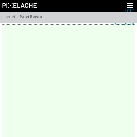
Info
Pikseliähkystä
Jäsenet
:
Päivi Raivio
Viimeisimmät uutiset
Lehdistö
Toiminta
Tapahtumat
Projektit
Festivaali
Residenssit
Ihmiset
Jäsenet
Network
Kollegat
Arkisto
Kaikki julkaisut
Festivaalit
Vuosittainen arkisto
2026
2025
2024
2023
2022
2021
2020
2019
2018