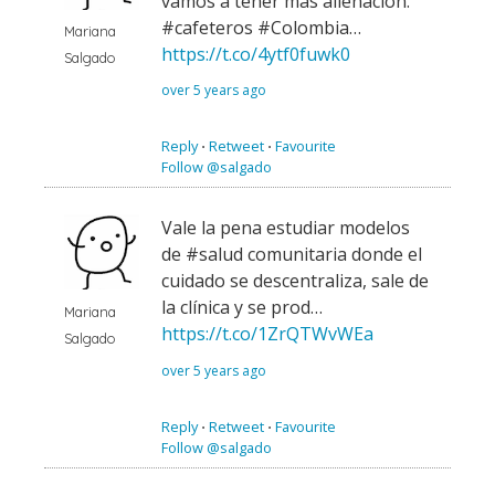
vamos a tener más alienación.
#cafeteros #Colombia…
Mariana
https://t.co/4ytf0fuwk0
Salgado
over 5 years ago
Reply
⋅
Retweet
⋅
Favourite
Follow @salgado
Vale la pena estudiar modelos
de #salud comunitaria donde el
cuidado se descentraliza, sale de
la clínica y se prod…
Mariana
https://t.co/1ZrQTWvWEa
Salgado
over 5 years ago
Reply
⋅
Retweet
⋅
Favourite
Follow @salgado