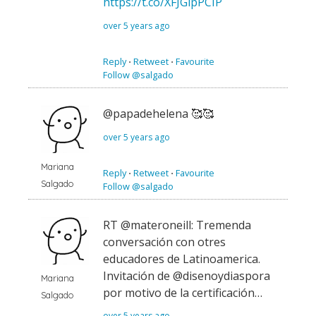
https://t.co/XFJGlpPCIP
over 5 years ago
Reply
⋅
Retweet
⋅
Favourite
Follow @salgado
@papadehelena 🥰🥰
over 5 years ago
Mariana
Reply
⋅
Retweet
⋅
Favourite
Salgado
Follow @salgado
RT @materoneill: Tremenda
conversación con otres
educadores de Latinoamerica.
Invitación de @disenoydiaspora
Mariana
por motivo de la certificación…
Salgado
over 5 years ago