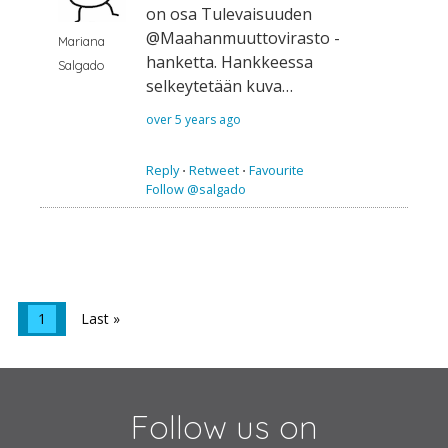
on osa Tulevaisuuden
@Maahanmuuttovir​asto -
Mariana
hanketta. Hankkeessa
Salgado
selkeytetään kuva…
over 5 years ago
Reply
⋅
Retweet
⋅
Favourite
Follow @salgado
1
Last »
Follow us on