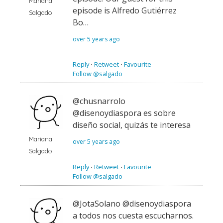
Mariana
episode is Alfredo Gutiérrez
Salgado
Bo…
over 5 years ago
Reply
⋅
Retweet
⋅
Favourite
Follow @salgado
@chusnarrolo
@disenoydiaspora es sobre
diseño social, quizás te interesa
Mariana
over 5 years ago
Salgado
Reply
⋅
Retweet
⋅
Favourite
Follow @salgado
@JotaSolano @disenoydiaspora
a todos nos cuesta escucharnos.