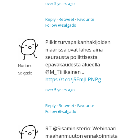
over 5 years ago
Reply
⋅
Retweet
⋅
Favourite
Follow @salgado
Piikit turvapaikanhakijoiden
määrissä ovat lähes aina
seurausta poliittisesta
epävakaudesta alueella
Mariana
@M_Tiilikainen…
Salgado
https://t.co/j5EmJLPNPg
over 5 years ago
Reply
⋅
Retweet
⋅
Favourite
Follow @salgado
RT @Sisaministerio: Webinaari
maahanmuuton ennakoinnista