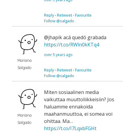
Reply
⋅
Retweet
⋅
Favourite
Follow @salgado
@jhapik acá quedó grabada
https://t.co/RWln0kKTq4
over 5 years ago
Mariana
Salgado
Reply
⋅
Retweet
⋅
Favourite
Follow @salgado
Miten sosiaalinen media
vaikuttaa muuttoliikkeisiin? Jos
haluamme ennakoida
maahanmuuttoa, ei somea voi
Mariana
ohittaa. Ma…
Salgado
https://t.co/I7LqxbFGHt