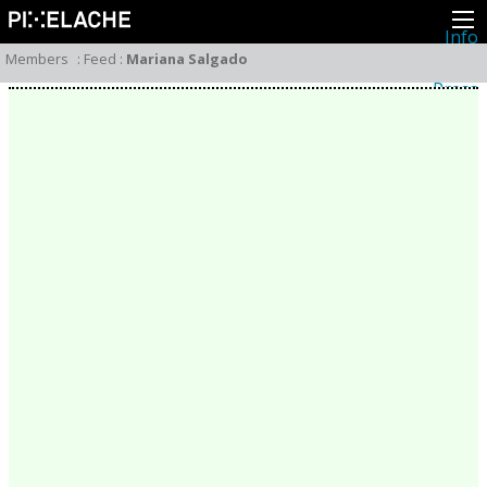
Info
About
Members
:
Feed
:
Mariana Salgado
Latest news
Press
Activities
Events
Projects
Festival
Residencies
People
Members
Network
Collaborators
Archive
All posts
Festivals
Yearly archive
2026
2025
2024
2023
2022
2021
2020
2019
2018