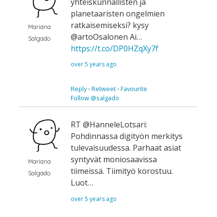
yhteiskunnallisten ja
planetaaristen ongelmien
ratkaisemiseksi? kysy
Mariana
@artoOsalonen Ai…
Salgado
https://t.co/DP0HZqXy7f
over 5 years ago
Reply
⋅
Retweet
⋅
Favourite
Follow @salgado
RT @HanneleLotsari:
Pohdinnassa digityön merkitys
tulevaisuudessa. Parhaat asiat
syntyvät moniosaavissa
Mariana
tiimeissä. Tiimityö korostuu.
Salgado
Luot…
over 5 years ago