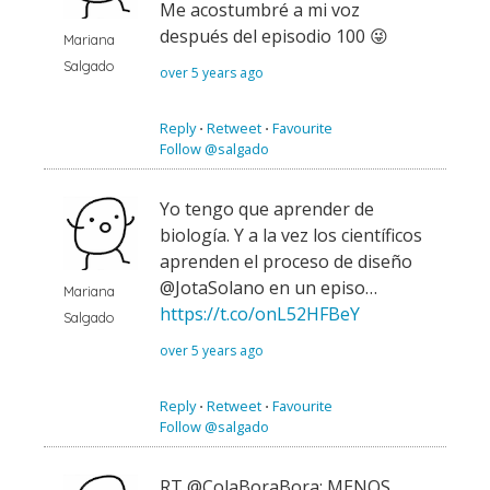
Me acostumbré a mi voz
después del episodio 100 😜
Mariana
Salgado
over 5 years ago
Reply
⋅
Retweet
⋅
Favourite
Follow @salgado
Yo tengo que aprender de
biología. Y a la vez los científicos
aprenden el proceso de diseño
@JotaSolano en un episo…
Mariana
https://t.co/onL52HFBeY
Salgado
over 5 years ago
Reply
⋅
Retweet
⋅
Favourite
Follow @salgado
RT @ColaBoraBora: MENOS