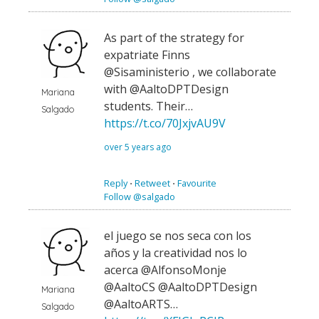
As part of the strategy for
expatriate Finns
@Sisaministerio , we collaborate
with @AaltoDPTDesign
Mariana
students. Their…
Salgado
https://t.co/70JxjvAU9V
over 5 years ago
Reply
⋅
Retweet
⋅
Favourite
Follow @salgado
el juego se nos seca con los
años y la creatividad nos lo
acerca @AlfonsoMonje
@AaltoCS @AaltoDPTDesign
Mariana
@AaltoARTS…
Salgado