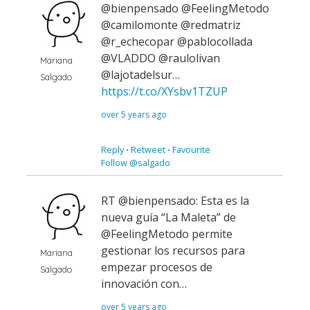
@bienpensado @FeelingMetodo
@camilomonte @redmatriz
@r_echecopar @pablocollada
@VLADDO @raulolivan
Mariana
@lajotadelsur…
Salgado
https://t.co/XYsbv1TZUP
over 5 years ago
Reply
⋅
Retweet
⋅
Favourite
Follow @salgado
RT @bienpensado: Esta es la
nueva guía “La Maleta” de
@FeelingMetodo permite
gestionar los recursos para
Mariana
empezar procesos de
Salgado
innovación con…
over 5 years ago