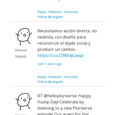
Reply
⋅
Retweet
⋅
Favourite
Follow @salgado
Necesitamos acción directa, no
violenta, con diseño para
reconstruir el tejido social y
producir un cambio.…
Mariana
https://t.co/Z98X4jGwqa
Salgado
over 5 years ago
Reply
⋅
Retweet
⋅
Favourite
Follow @salgado
RT @hellopluriverse: Happy
Hump Day! Celebrate by
listening to a new Pluriverse
episode. Our guest for this