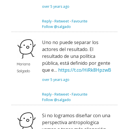
over 5 years ago
Reply
⋅
Retweet
⋅
Favourite
Follow @salgado
Uno no puede separar los
actores del resultado. El
resultado de una política
pública, está definido por gente
Mariana
que e…
https://t.co/HiRk8HpzwB
Salgado
over 5 years ago
Reply
⋅
Retweet
⋅
Favourite
Follow @salgado
Si no logramos diseñar con una
perspectiva antropologica