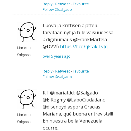
Reply
⋅
Retweet
⋅
Favourite
Follow @salgado
Luova ja krittisen ajattelu
tarvitaan nyt ja tuleivaisuudessa
#digihumaus @FrankMartela
@DVVfi
https://t.co/qFtakiLvJq
Mariana
Salgado
over 5 years ago
Reply
⋅
Retweet
⋅
Favourite
Follow @salgado
RT @mariatdcl: @Salgado
@ElRogmy @LaboCiudadano
@disenoydiaspora Gracias
Mariana, qué buena entrevista!!!
Mariana
En nuestra bella Venezuela
Salgado
ocurre…