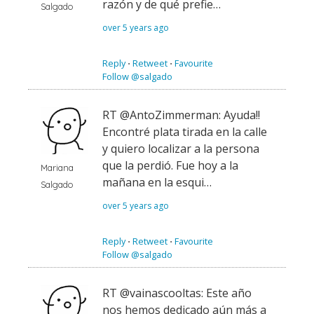
razón y de qué prefie…
Salgado
over 5 years ago
Reply
⋅
Retweet
⋅
Favourite
Follow @salgado
RT @AntoZimmerman: Ayuda!!
Encontré plata tirada en la calle
y quiero localizar a la persona
que la perdió. Fue hoy a la
Mariana
mañana en la esqui…
Salgado
over 5 years ago
Reply
⋅
Retweet
⋅
Favourite
Follow @salgado
RT @vainascooltas: Este año
nos hemos dedicado aún más a