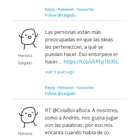
Reply
⋅
Retweet
⋅
Favourite
Follow @salgado
Las personas están más
preocupadas en que las ideas
les pertenezcan, a qué se
puedan hacer. Eso entorpece el
Mariana
hacer.…
https://t.co/vSPFp1B35L
Salgado
over 5 years ago
Reply
⋅
Retweet
⋅
Favourite
Follow @salgado
RT @ColaBoraBora: A nosotres,
como a Andrés, nos gusta jugar
con las palabras, por eso nos
encanta cuando habla de co-
Mariana