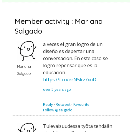
Member activity : Mariana
Salgado
a veces el gran logro de un
diseño es depertar una
conversacion. En este caso se
logró repensar que es la
Mariana
educacion…
Salgado
https://t.co/erN5kv7xoD
over 5 years ago
Reply
⋅
Retweet
⋅
Favourite
Follow @salgado
Tulevaisuudessa työtä tehdään