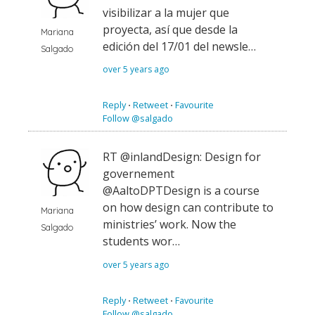
visibilizar a la mujer que
proyecta, así que desde la
Mariana
edición del 17/01 del newsle…
Salgado
over 5 years ago
Reply
⋅
Retweet
⋅
Favourite
Follow @salgado
RT @inlandDesign: Design for
governement
@AaltoDPTDesign is a course
on how design can contribute to
Mariana
ministries’ work. Now the
Salgado
students wor…
over 5 years ago
Reply
⋅
Retweet
⋅
Favourite
Follow @salgado