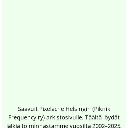
2017
2016
2015
2014
2013
2012
2011
2010
2009
2008
2007
2006
2005
2004
2003
2002
Saavuit Pixelache Helsingin (Piknik
Frequency ry) arkistosivulle. Täältä löydät
jälkiä toiminnastamme vuosilta 2002–2025.