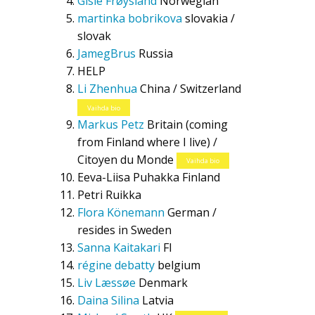
Gisle Frøysland
Norwegian
martinka bobrikova
slovakia /
slovak
JamegBrus
Russia
HELP
Li Zhenhua
China / Switzerland
Vaihda bio
Markus Petz
Britain (coming
from Finland where I live) /
Citoyen du Monde
Vaihda bio
Eeva-Liisa Puhakka
Finland
Petri Ruikka
Flora Könemann
German /
resides in Sweden
Sanna Kaitakari
FI
régine debatty
belgium
Liv Læssøe
Denmark
Daina Silina
Latvia