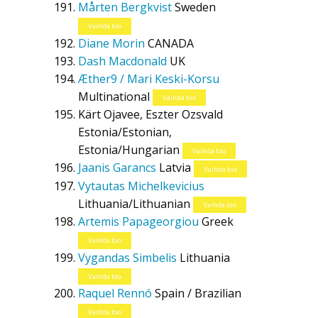
Mårten Bergkvist
Sweden
Vaihda bio
Diane Morin
CANADA
Dash Macdonald
UK
Æther9 / Mari Keski-Korsu
Multinational
Vaihda bio
Kärt Ojavee, Eszter Ozsvald
Estonia/Estonian,
Estonia/Hungarian
Vaihda bio
Jaanis Garancs
Latvia
Vaihda bio
Vytautas Michelkevicius
Lithuania/Lithuanian
Vaihda bio
Artemis Papageorgiou
Greek
Vaihda bio
Vygandas Simbelis
Lithuania
Vaihda bio
Raquel Rennó
Spain / Brazilian
Vaihda bio