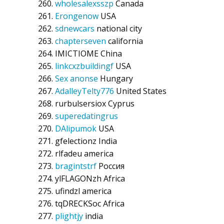
wholesalexsszp
Canada
Erongenow
USA
sdnewcars
national city
chapterseven
california
IMICTIOME
China
linkcxzbuildingf
USA
Sex anonse
Hungary
AdalleyTelty776
United States
rurbulsersiox
Cyprus
superedatingrus
DAlipumok
USA
gfelectionz
India
rlfadeu
america
bragintstrf
Россия
ylFLAGONzh
Africa
ufindzl
america
tqDRECKSoc
Africa
plightjy
india