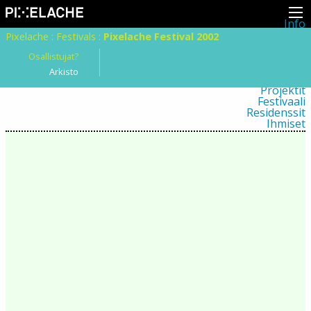
Info
Pikseliähkystä
Pixelache
:
Festivals
:
Pixelache Festival 2002
Viimeisimmät uutiset
Lehdistö
Osallistujat?
Toiminta
Arkisto
Tapahtumat
Projektit
Festivaali
Residenssit
Ihmiset
Jäsenet
Network
Kollegat
Arkisto
Kaikki julkaisut
Festivaalit
Vuosittainen arkisto
2026
2025
2024
2023
2022
2021
2020
2019
2018