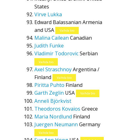
States
Virve Lukka
Edward Balassanian
Armenia
and USA
Vaihda bio
Malina Cailean
Canadian
Judith Funke
Vladimir Todorovic
Serbian
Vaihda bio
Axel Straschnoy
Argentina /
Finland
Vaihda bio
Piritta Puhto
Finland
Garth Zeglin
USA
Vaihda bio
Anneli Björkvist
Theodoros Kovaios
Greece
Maria Nordlund
Finland
Juergen Neumann
Germany
Vaihda bio