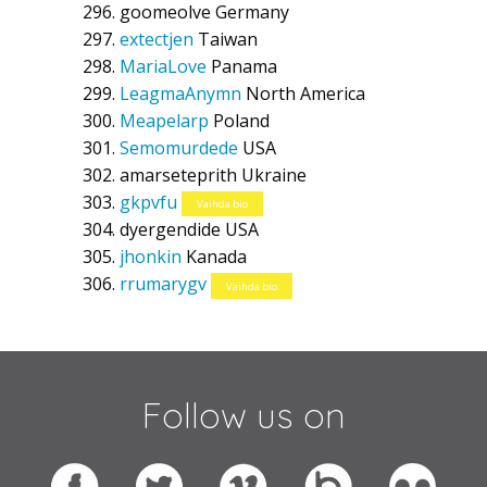
goomeolve
Germany
extectjen
Taiwan
MariaLove
Panama
LeagmaAnymn
North America
Meapelarp
Poland
Semomurdede
USA
amarseteprith
Ukraine
gkpvfu
Vaihda bio
dyergendide
USA
jhonkin
Kanada
rrumarygv
Vaihda bio
Follow us on