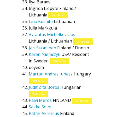
Ilya Baraev
Ingrida Liepyte
Finland /
Lithuania
Vaihda bio
Lina Kusaite
Lithuanian
Julia Markkula
Vytautas Michelkevicius
Lithuania / Lithuanian
Vaihda bio
Jari Suominen
Finland / Finnish
Karen Niemczyk
USA/ Resident
in Sweden
Vaihda bio
ueyesm
Marton Andras Juhasz
Hungary
Vaihda bio
Judit Zita Boros
Hungarian
Vaihda bio
Päivi Meros
FINLAND
Vaihda bio
Sakke Soini
Patrik Akrenius
Finland