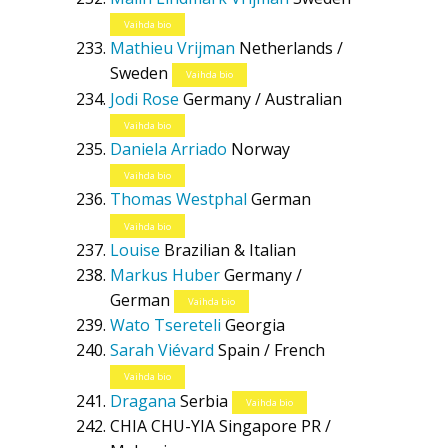
Vaihda bio
Mathieu Vrijman
Netherlands /
Sweden
Vaihda bio
Jodi Rose
Germany / Australian
Vaihda bio
Daniela Arriado
Norway
Vaihda bio
Thomas Westphal
German
Vaihda bio
Louise
Brazilian & Italian
Markus Huber
Germany /
German
Vaihda bio
Wato Tsereteli
Georgia
Sarah Viévard
Spain / French
Vaihda bio
Dragana
Serbia
Vaihda bio
CHIA CHU-YIA
Singapore PR /