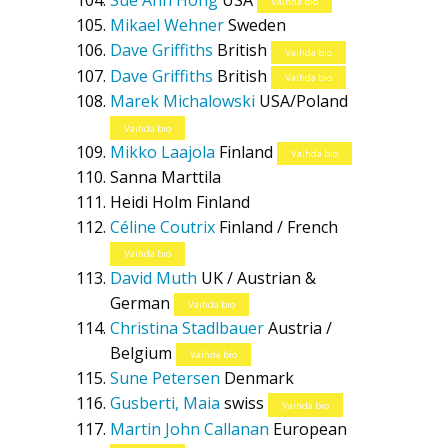
Sue Ann Hong
USA
Vaihda bio
Mikael Wehner
Sweden
Dave Griffiths
British
Vaihda bio
Dave Griffiths
British
Vaihda bio
Marek Michalowski
USA/Poland
Vaihda bio
Mikko Laajola
Finland
Vaihda bio
Sanna Marttila
Heidi Holm
Finland
Céline Coutrix
Finland / French
Vaihda bio
David Muth
UK / Austrian &
German
Vaihda bio
Christina Stadlbauer
Austria /
Belgium
Vaihda bio
Sune Petersen
Denmark
Gusberti, Maia
swiss
Vaihda bio
Martin John Callanan
European