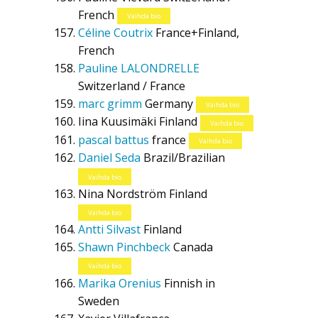
French
Vaihda bio
Céline Coutrix
France+Finland,
French
Pauline LALONDRELLE
Switzerland / France
marc grimm
Germany
Vaihda bio
Iina Kuusimäki
Finland
Vaihda bio
pascal battus
france
Vaihda bio
Daniel Seda
Brazil/Brazilian
Vaihda bio
Nina Nordström
Finland
Vaihda bio
Antti Silvast
Finland
Shawn Pinchbeck
Canada
Vaihda bio
Marika Orenius
Finnish in
Sweden