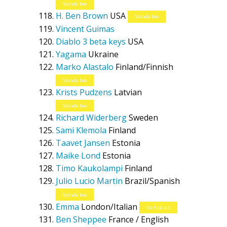
Vaihda bio
H. Ben Brown
USA
Vaihda bio
Vincent Guimas
Diablo 3 beta keys
USA
Yagama
Ukraine
Marko Alastalo
Finland/Finnish
Vaihda bio
Krists Pudzens
Latvian
Vaihda bio
Richard Widerberg
Sweden
Sami Klemola
Finland
Taavet Jansen
Estonia
Maike Lond
Estonia
Timo Kaukolampi
Finland
Julio Lucio Martin
Brazil/Spanish
Vaihda bio
Emma
London/Italian
Vaihda bio
Ben Sheppee
France / English