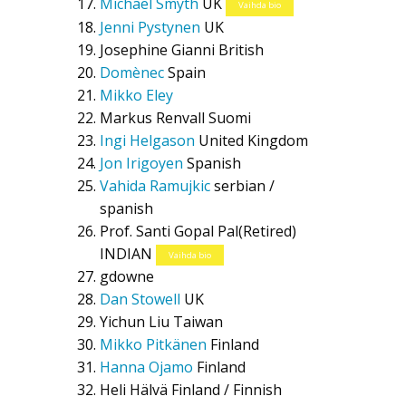
Michael Smyth
UK
Vaihda bio
Jenni Pystynen
UK
Josephine Gianni
British
Domènec
Spain
Mikko Eley
Markus Renvall
Suomi
Ingi Helgason
United Kingdom
Jon Irigoyen
Spanish
Vahida Ramujkic
serbian /
spanish
Prof. Santi Gopal Pal(Retired)
INDIAN
Vaihda bio
gdowne
Dan Stowell
UK
Yichun Liu
Taiwan
Mikko Pitkänen
Finland
Hanna Ojamo
Finland
Heli Hälvä
Finland / Finnish