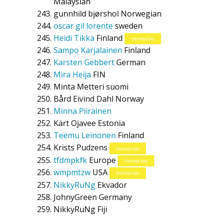
Malaysian
gunnhild bjørshol
Norwegian
oscar gil lorente
sweden
Heidi Tikka
Finland
Vaihda bio
Sampo Karjalainen
Finland
Karsten Gebbert
German
Mira Heija
FIN
Minta Metteri
suomi
Bård Eivind Dahl
Norway
Minna Piirainen
Kärt Ojavee
Estonia
Teemu Leinonen
Finland
Krists Pudzens
Vaihda bio
tfdmpkfk
Europe
Vaihda bio
wmpmtzw
USA
Vaihda bio
NikkyRuNg
Ekvador
JohnyGreen
Germany
NikkyRuNg
Fiji