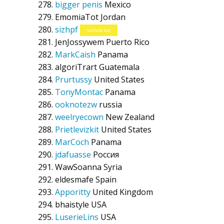
bigger penis
Mexico
EmomiaTot
Jordan
sizhpf
Vaihda bio
JenJossywem
Puerto Rico
MarkCaish
Panama
algoriTrart
Guatemala
Prurtussy
United States
TonyMontac
Panama
ooknotezw
russia
weelryecown
New Zealand
Prietlevizkit
United States
MarCoch
Panama
jdafuasse
Россия
WawSoanna
Syria
eldesmafe
Spain
Apporitty
United Kingdom
bhaistyle
USA
LuserieLins
USA