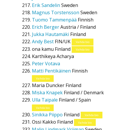
Erik Sandelin
Sweden
Magnus Torstensson
Sweden
Tuomo Tammenpää
Finnish
Erich Berger
Austria / Finland
Jukka Hautamäki
Finland
Andy Best
FIN/UK
Vaihda bio
ona kamu
Finland
Vaihda bio
Karthikeya Acharya
Peter Votava
Matti Pentikäinen
Finnish
Vaihda bio
Maria Duncker
Finland
Miska Knapek
Finland / Denmark
Ulla Taipale
Finland / Spain
Vaihda bio
Sinikka Piippo
Finland
Vaihda bio
Ossi Kakko
Finland
Vaihda bio
Malin Lindmark Vrijman
Sweden