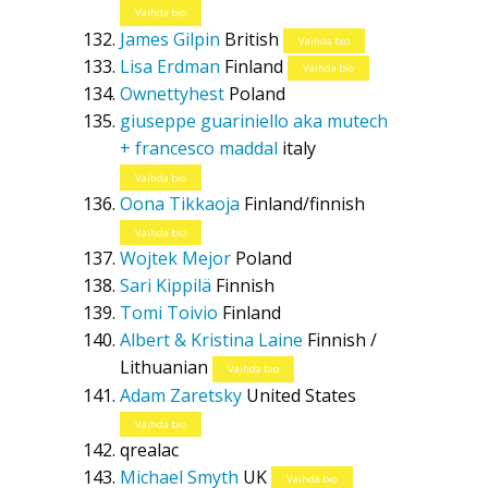
Vaihda bio
James Gilpin
British
Vaihda bio
Lisa Erdman
Finland
Vaihda bio
Ownettyhest
Poland
giuseppe guariniello aka mutech
+ francesco maddal
italy
Vaihda bio
Oona Tikkaoja
Finland/finnish
Vaihda bio
Wojtek Mejor
Poland
Sari Kippilä
Finnish
Tomi Toivio
Finland
Albert & Kristina Laine
Finnish /
Lithuanian
Vaihda bio
Adam Zaretsky
United States
Vaihda bio
qrealac
Michael Smyth
UK
Vaihda bio