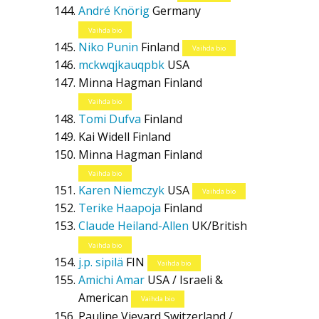
André Knörig
Germany
Vaihda bio
Niko Punin
Finland
Vaihda bio
mckwqjkauqpbk
USA
Minna Hagman
Finland
Vaihda bio
Tomi Dufva
Finland
Kai Widell
Finland
Minna Hagman
Finland
Vaihda bio
Karen Niemczyk
USA
Vaihda bio
Terike Haapoja
Finland
Claude Heiland-Allen
UK/British
Vaihda bio
j.p. sipilä
FIN
Vaihda bio
Amichi Amar
USA / Israeli &
American
Vaihda bio
Pauline Vievard
Switzerland /