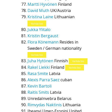
Martti Hyvönen
Finland
David Muth
UK/Austria
Kristina Laine
Lithuanian
Vaihda bio
Jukka Ylitalo
Kristin Bergaust
Flora Könemann
Resides in
Sweden / German nationality
Vaihda bio
Juha Hytönen
Finnish
Vaihda bio
Rakel Liekki
Finland
Vaihda bio
Rasa Smite
Latvia
Alexis Parra Saez
cuban
Kevin Bartoli
Raitis Smits
Latvia
UnredaInvebra
Belarus
Rimvydas Naktinis
Lithuania
Iheanyi Umez-Eronini
United