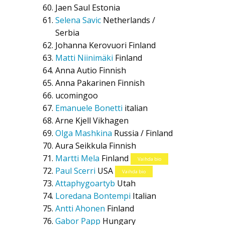
Jaen Saul
Estonia
Selena Savic
Netherlands /
Serbia
Johanna Kerovuori
Finland
Matti Niinimäki
Finland
Anna Autio
Finnish
Anna Pakarinen
Finnish
ucomingoo
Emanuele Bonetti
italian
Arne Kjell Vikhagen
Olga Mashkina
Russia / Finland
Aura Seikkula
Finnish
Martti Mela
Finland
Vaihda bio
Paul Scerri
USA
Vaihda bio
Attaphygoartyb
Utah
Loredana Bontempi
Italian
Antti Ahonen
Finland
Gabor Papp
Hungary