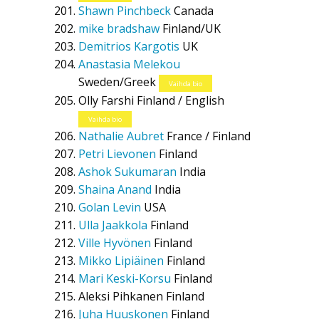
Shawn Pinchbeck
Canada
mike bradshaw
Finland/UK
Demitrios Kargotis
UK
Anastasia Melekou
Sweden/Greek
Vaihda bio
Olly Farshi
Finland / English
Vaihda bio
Nathalie Aubret
France / Finland
Petri Lievonen
Finland
Ashok Sukumaran
India
Shaina Anand
India
Golan Levin
USA
Ulla Jaakkola
Finland
Ville Hyvönen
Finland
Mikko Lipiäinen
Finland
Mari Keski-Korsu
Finland
Aleksi Pihkanen
Finland
Juha Huuskonen
Finland