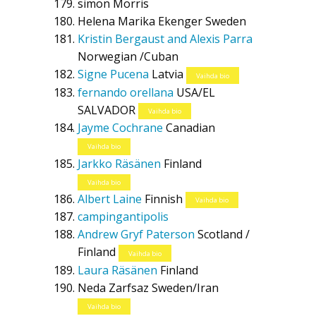
simon Morris
Helena Marika Ekenger
Sweden
Kristin Bergaust and Alexis Parra
Norwegian /Cuban
Signe Pucena
Latvia
Vaihda bio
fernando orellana
USA/EL
SALVADOR
Vaihda bio
Jayme Cochrane
Canadian
Vaihda bio
Jarkko Räsänen
Finland
Vaihda bio
Albert Laine
Finnish
Vaihda bio
campingantipolis
Andrew Gryf Paterson
Scotland /
Finland
Vaihda bio
Laura Räsänen
Finland
Neda Zarfsaz
Sweden/Iran
Vaihda bio