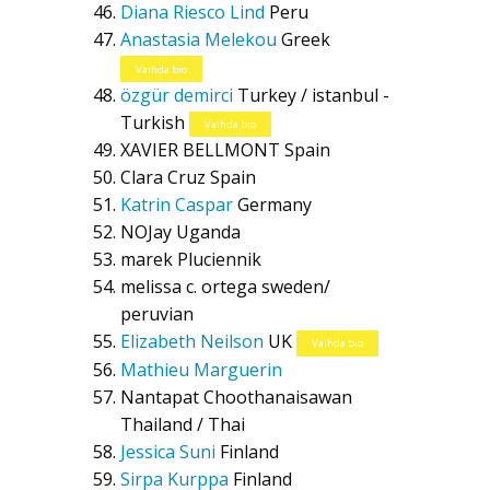
Diana Riesco Lind
Peru
Anastasia Melekou
Greek
Vaihda bio
özgür demirci
Turkey / istanbul -
Turkish
Vaihda bio
XAVIER BELLMONT
Spain
Clara Cruz
Spain
Katrin Caspar
Germany
NOJay
Uganda
marek Pluciennik
melissa c. ortega
sweden/
peruvian
Elizabeth Neilson
UK
Vaihda bio
Mathieu Marguerin
Nantapat Choothanaisawan
Thailand / Thai
Jessica Suni
Finland
Sirpa Kurppa
Finland