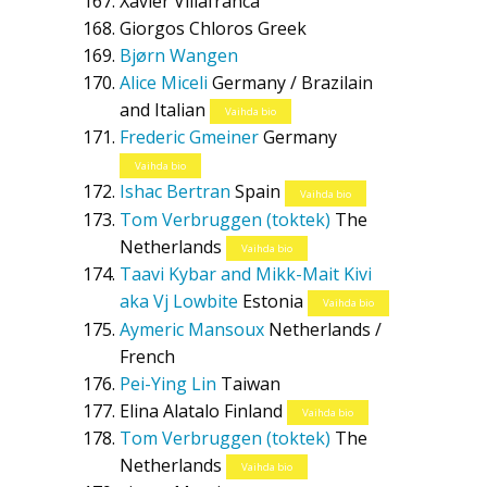
Xavier Villafranca
Giorgos Chloros
Greek
Bjørn Wangen
Alice Miceli
Germany / Brazilain
and Italian
Vaihda bio
Frederic Gmeiner
Germany
Vaihda bio
Ishac Bertran
Spain
Vaihda bio
Tom Verbruggen (toktek)
The
Netherlands
Vaihda bio
Taavi Kybar and Mikk-Mait Kivi
aka Vj Lowbite
Estonia
Vaihda bio
Aymeric Mansoux
Netherlands /
French
Pei-Ying Lin
Taiwan
Elina Alatalo
Finland
Vaihda bio
Tom Verbruggen (toktek)
The
Netherlands
Vaihda bio