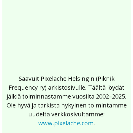
2017
2016
2015
2014
2013
2012
2011
2010
2009
2008
2007
2006
2005
2004
2003
2002
Saavuit Pixelache Helsingin (Piknik
Frequency ry) arkistosivulle. Täältä löydät
jälkiä toiminnastamme vuosilta 2002–2025.
Ole hyvä ja tarkista nykyinen toimintamme
uudelta verkkosivultamme:
www.pixelache.com
.