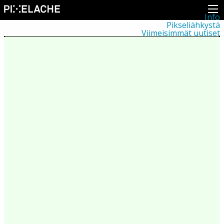
Info
Pikseliähkystä
Viimeisimmät uutiset
Lehdistö
Toiminta
Tapahtumat
Projektit
Festivaali
Residenssit
Ihmiset
Jäsenet
Network
Kollegat
Arkisto
Kaikki julkaisut
Festivaalit
Vuosittainen arkisto
2026
2025
2024
2023
2022
2021
2020
2019
2018