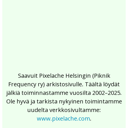
2017
2016
2015
2014
2013
2012
2011
2010
2009
2008
2007
2006
2005
2004
2003
2002
Saavuit Pixelache Helsingin (Piknik
Frequency ry) arkistosivulle. Täältä löydät
jälkiä toiminnastamme vuosilta 2002–2025.
Ole hyvä ja tarkista nykyinen toimintamme
uudelta verkkosivultamme:
www.pixelache.com
.