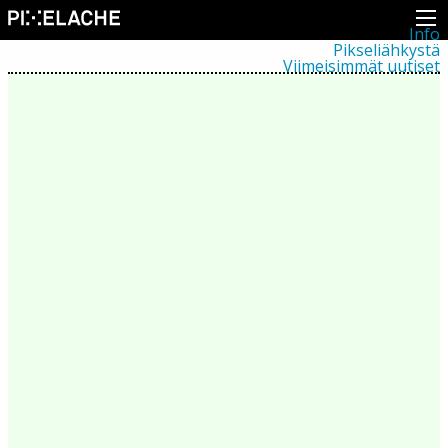
Info
Pikseliähkystä
Viimeisimmät uutiset
Lehdistö
Toiminta
Tapahtumat
Projektit
Festivaali
Residenssit
Ihmiset
Jäsenet
Network
Kollegat
Arkisto
Kaikki julkaisut
Festivaalit
Vuosittainen arkisto
2026
2025
2024
2023
2022
2021
2020
2019
2018