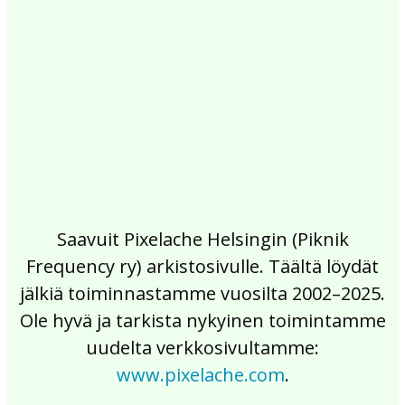
2017
2016
2015
2014
2013
2012
2011
2010
2009
2008
2007
2006
2005
2004
2003
2002
Saavuit Pixelache Helsingin (Piknik
Frequency ry) arkistosivulle. Täältä löydät
jälkiä toiminnastamme vuosilta 2002–2025.
Ole hyvä ja tarkista nykyinen toimintamme
uudelta verkkosivultamme:
www.pixelache.com
.