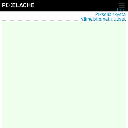
Info
Pikseliähkystä
Viimeisimmät uutiset
Lehdistö
Toiminta
Tapahtumat
Projektit
Festivaali
Residenssit
Ihmiset
Jäsenet
Network
Kollegat
Arkisto
Kaikki julkaisut
Festivaalit
Vuosittainen arkisto
2026
2025
2024
2023
2022
2021
2020
2019
2018