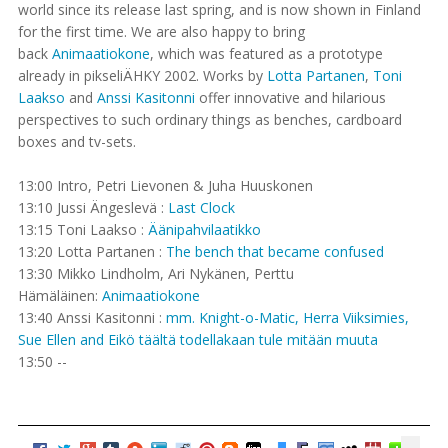
world since its release last spring, and is now shown in Finland
for the first time. We are also happy to bring
back
Animaatiokone
, which was featured as a prototype
already in pikseliÄHKY 2002. Works by
Lotta Partanen
,
Toni
Laakso
and
Anssi Kasitonni
offer innovative and hilarious
perspectives to such ordinary things as benches, cardboard
boxes and tv-sets.
13:00 Intro, Petri Lievonen & Juha Huuskonen
13:10 Jussi Ängeslevä :
Last Clock
13:15 Toni Laakso :
Äänipahvilaatikko
13:20 Lotta Partanen :
The bench that became confused
13:30 Mikko Lindholm, Ari Nykänen, Perttu
Hämäläinen:
Animaatiokone
13:40 Anssi Kasitonni :
mm. Knight-o-Matic, Herra Viiksimies,
Sue Ellen and Eikö täältä todellakaan tule mitään muuta
13:50 --