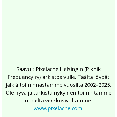
2017
2016
2015
2014
2013
2012
2011
2010
2009
2008
2007
2006
2005
2004
2003
2002
Saavuit Pixelache Helsingin (Piknik
Frequency ry) arkistosivulle. Täältä löydät
jälkiä toiminnastamme vuosilta 2002–2025.
Ole hyvä ja tarkista nykyinen toimintamme
uudelta verkkosivultamme:
www.pixelache.com
.