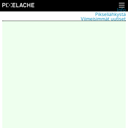
Info
Pikseliähkystä
Viimeisimmät uutiset
Lehdistö
Toiminta
Tapahtumat
Projektit
Festivaali
Residenssit
Ihmiset
Jäsenet
Network
Kollegat
Arkisto
Kaikki julkaisut
Festivaalit
Vuosittainen arkisto
2026
2025
2024
2023
2022
2021
2020
2019
2018