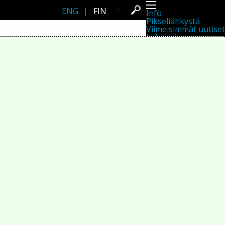
ENG
|
FIN
Info
Pikseliähkystä
Viimeisimmät uutiset
Lehdistö
Toiminta
Tapahtumat
Projektit
Festivaali
Residenssit
Ihmiset
Jäsenet
Network
Kollegat
Arkisto
Kaikki julkaisut
Festivaalit
Vuosittainen arkisto
2026
2025
2024
2023
2022
2021
2020
2019
2018
2017