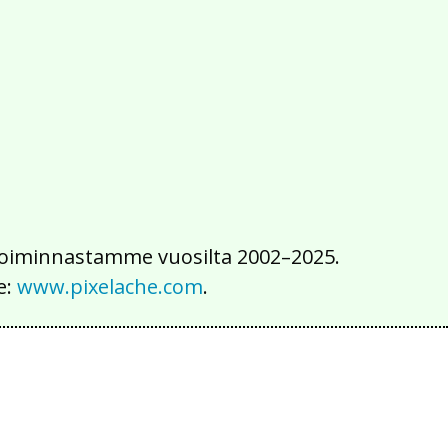
2016
2015
2014
2013
2012
2011
2010
2009
2008
2007
2006
2005
2004
2003
2002
iä toiminnastamme vuosilta 2002–2025.
e:
www.pixelache.com
.