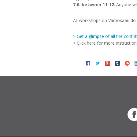
7.6. between 11-12
. Anyone wh
All workshops on Vartiosaari do
>
Get a glimpse of all the contr
> Click here for more instructi