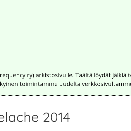
Frequency ry) arkistosivulle. Täältä löydät jälk
 nykyinen toimintamme uudelta verkkosivultamm
elache 2014