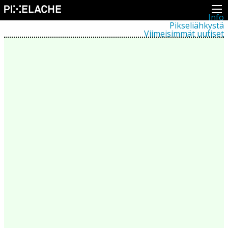
Info
Pikseliähkystä
Viimeisimmät uutiset
Lehdistö
Toiminta
Tapahtumat
Projektit
Festivaali
Residenssit
Ihmiset
Jäsenet
Network
Kollegat
Arkisto
Kaikki julkaisut
Festivaalit
Vuosittainen arkisto
2026
2025
2024
2023
2022
2021
2020
2019
2018