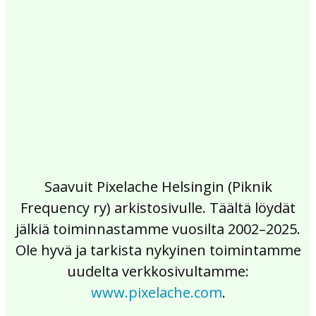
2017
2016
2015
2014
2013
2012
2011
2010
2009
2008
2007
2006
2005
2004
2003
2002
Saavuit Pixelache Helsingin (Piknik
Frequency ry) arkistosivulle. Täältä löydät
jälkiä toiminnastamme vuosilta 2002–2025.
Ole hyvä ja tarkista nykyinen toimintamme
uudelta verkkosivultamme:
www.pixelache.com
.