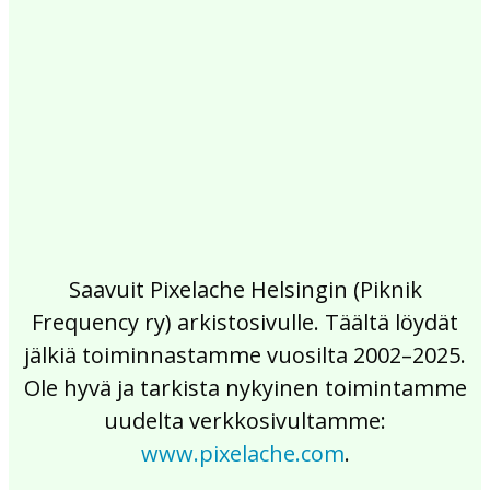
2017
2016
2015
2014
2013
2012
2011
2010
2009
2008
2007
2006
2005
2004
2003
2002
Saavuit Pixelache Helsingin (Piknik
Frequency ry) arkistosivulle. Täältä löydät
jälkiä toiminnastamme vuosilta 2002–2025.
Ole hyvä ja tarkista nykyinen toimintamme
uudelta verkkosivultamme:
www.pixelache.com
.