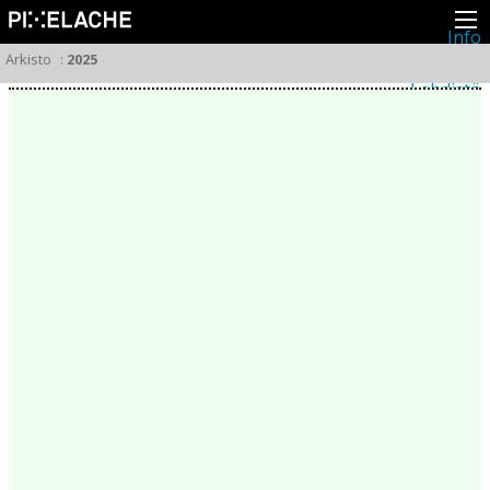
Info
Pikseliähkystä
Arkisto
:
2025
Viimeisimmät uutiset
Lehdistö
Toiminta
Tapahtumat
Projektit
Festivaali
Residenssit
Ihmiset
Jäsenet
Network
Kollegat
Arkisto
Kaikki julkaisut
Festivaalit
Vuosittainen arkisto
2026
2025
2024
2023
2022
2021
2020
2019
2018