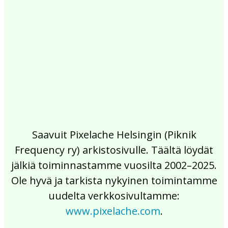
2017
2016
2015
2014
2013
2012
2011
2010
2009
2008
2007
2006
2005
2004
2003
2002
Saavuit Pixelache Helsingin (Piknik
Frequency ry) arkistosivulle. Täältä löydät
jälkiä toiminnastamme vuosilta 2002–2025.
Ole hyvä ja tarkista nykyinen toimintamme
uudelta verkkosivultamme:
www.pixelache.com
.