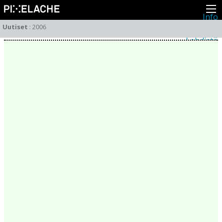
Info
Pikseliähkystä
Uutiset
:
2006
Viimeisimmät uutiset
Lehdistö
Toiminta
Tapahtumat
Projektit
Festivaali
Residenssit
Ihmiset
Jäsenet
Network
Kollegat
Arkisto
Kaikki julkaisut
Festivaalit
Vuosittainen arkisto
2026
2025
2024
2023
2022
2021
2020
2019
2018