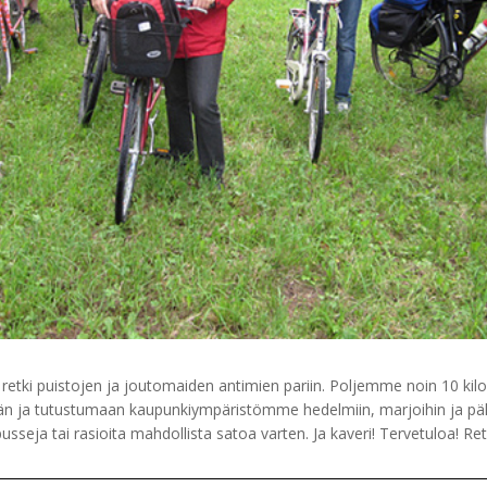
etki puistojen ja joutomaiden antimien pariin. Poljemme noin 10 kilom
 ja tutustumaan kaupunkiympäristömme hedelmiin, marjoihin ja pähkin
sseja tai rasioita mahdollista satoa varten. Ja kaveri! Tervetuloa! Retk