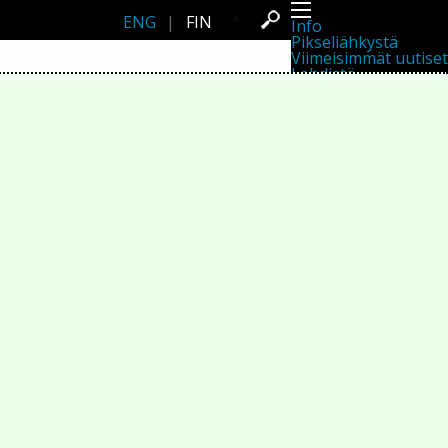
ENG
|
FIN
Info
Pikseliähkystä
Viimeisimmät uutiset
Lehdistö
Toiminta
Tapahtumat
Projektit
Festivaali
Residenssit
Ihmiset
Jäsenet
Network
Kollegat
Arkisto
Kaikki julkaisut
Festivaalit
Vuosittainen arkisto
2026
2025
2024
2023
2022
2021
2020
2019
2018
2017