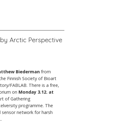
by Arctic Perspective
atthew Biederman
from
the Finnish Society of Bioart
tory/FABLAB. There is a free,
torium on
Monday 3.12. at
rt of Gathering
ixelversity programme. The
id sensor network for harsh
.