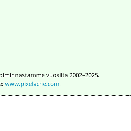
2016
2015
2014
2013
2012
2011
2010
2009
2008
2007
2006
2005
2004
2003
2002
iä toiminnastamme vuosilta 2002–2025.
e:
www.pixelache.com
.