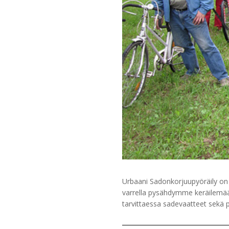
Urbaani Sadonkorjuupyöräily on r
varrella pysähdymme keräilemään
tarvittaessa sadevaatteet sekä pu