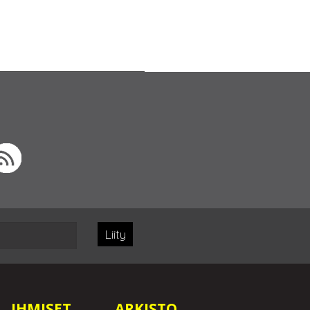
Liity
IHMISET
ARKISTO