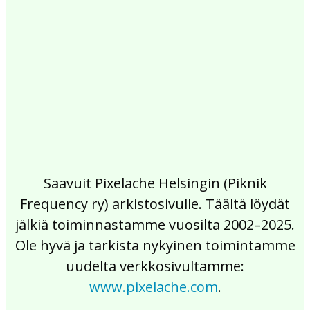
2017
2016
2015
2014
2013
2012
2011
2010
2009
2008
2007
2006
2005
2004
2003
2002
Saavuit Pixelache Helsingin (Piknik
Frequency ry) arkistosivulle. Täältä löydät
jälkiä toiminnastamme vuosilta 2002–2025.
Ole hyvä ja tarkista nykyinen toimintamme
uudelta verkkosivultamme:
www.pixelache.com
.