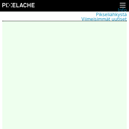
Info
Pikseliähkystä
Viimeisimmät uutiset
Lehdistö
Toiminta
Tapahtumat
Projektit
Festivaali
Residenssit
Ihmiset
Jäsenet
Network
Kollegat
Arkisto
Kaikki julkaisut
Festivaalit
Vuosittainen arkisto
2026
2025
2024
2023
2022
2021
2020
2019
2018