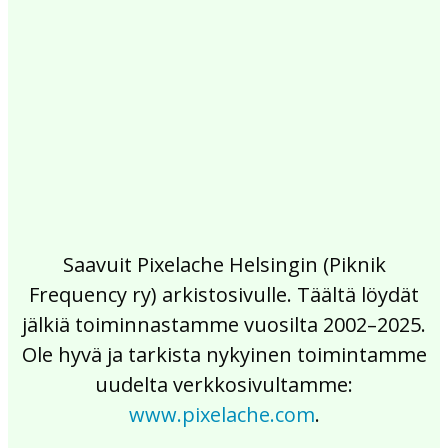
2017
2016
2015
2014
2013
2012
2011
2010
2009
2008
2007
2006
2005
2004
2003
2002
Saavuit Pixelache Helsingin (Piknik
Frequency ry) arkistosivulle. Täältä löydät
jälkiä toiminnastamme vuosilta 2002–2025.
Ole hyvä ja tarkista nykyinen toimintamme
uudelta verkkosivultamme:
www.pixelache.com
.