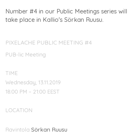
Number #4 in our Public Meetings series will
take place in Kallio's Sörkan Ruusu.
PIXELACHE PUBLIC MEETING #4
PUB-lic Meeting
TIME
Wednesday, 13.11.2019
18:00 PM – 21:00 EEST
LOCATION
Sörkan Ruusu
Ravintola