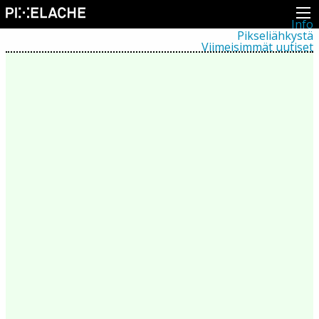
Info
Pikseliähkystä
Viimeisimmät uutiset
Lehdistö
Toiminta
Tapahtumat
Projektit
Festivaali
Residenssit
Ihmiset
Jäsenet
Network
Kollegat
Arkisto
Kaikki julkaisut
Festivaalit
Vuosittainen arkisto
2026
2025
2024
2023
2022
2021
2020
2019
2018