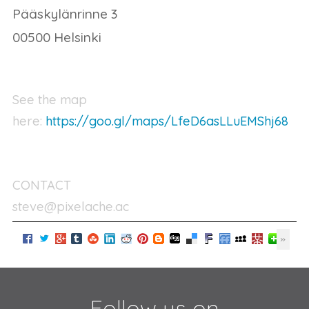
Pääskylänrinne 3
00500 Helsinki
See the map
here:
https://goo.gl/maps/LfeD6asLLuEMShj68
CONTACT
steve@pixelache.ac
Follow us on